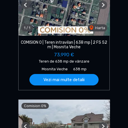
Previous
Next
1
/
1
Harta
COMISION 0 | Teren intravilan | 638 mp | 2 FS 52
m | Mosnita Veche
73,990 €
Teren de 638 mp de vânzare
Mosnita Veche
638 mp
Vezi mai multe detalii
Comision 0%