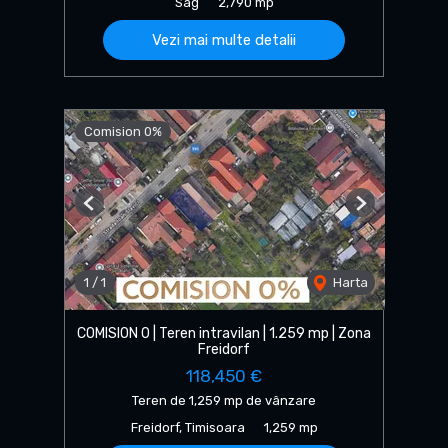
Sag
2,790 mp
Vezi mai multe detalii
Comision 0%
Previous
Next
1
/
1
Harta
COMISION 0 | Teren intravilan | 1.259 mp | Zona
Freidorf
118,450 €
Teren de 1,259 mp de vânzare
Freidorf, Timisoara
1,259 mp