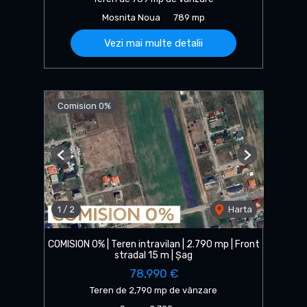
Mosnita Noua
789 mp
Vezi mai multe detalii
Comision 0%
Previous
Next
1
/
2
Harta
COMISION 0% | Teren intravilan | 2.790 mp | Front
stradal 15 m | Șag
78,990 €
Teren de 2,790 mp de vânzare