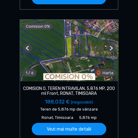
Comision 0%
Previous
Next
1
/
6
Harta
COMISION 0, TEREN INTRAVILAN, 5.876 MP, 200
ml Front, RONAT, TIMISOARA
188,032 €
(negociabil)
Teren de 5,876 mp de vânzare
Ronat, Timisoara
5,876 mp
Vezi mai multe detalii