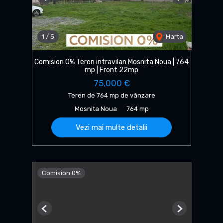
Previous
Next
1
/
5
Harta
Comision 0% Teren intravilan Mosnita Noua | 764
mp | Front 22mp
75,000 €
Teren de 764 mp de vânzare
Mosnita Noua
764 mp
Vezi mai multe detalii
Comision 0%
Previous
Next