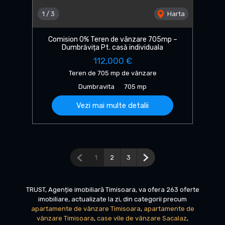
1
/
3
Harta
Comision 0% Teren de vânzare 705mp –
Dumbrăvița Pt. casă individuala
112,000 €
Teren de 705 mp de vânzare
Dumbravita
705 mp
Vezi mai multe detalii
Pagina anterioară
Pagina următoare
1
2
3
TRUST, Agenție imobiliară Timisoara, va ofera 263 oferte
imobiliare, actualizate la zi, din categorii precum
apartamente de vânzare Timisoara
,
apartamente de
vânzare Timisoara
,
case vile de vânzare Sacalaz
,