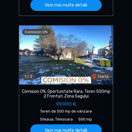
Vezi mai multe detalii
Comision 0%
Previous
Next
1
/
3
Harta
Comision 0%, Oportunitate Rara, Teren 500mp
2 Fronturi, Zona Sagului
99,990 €
Teren de 500 mp de vânzare
Steaua, Timisoara
500 mp
Vezi mai multe detalii