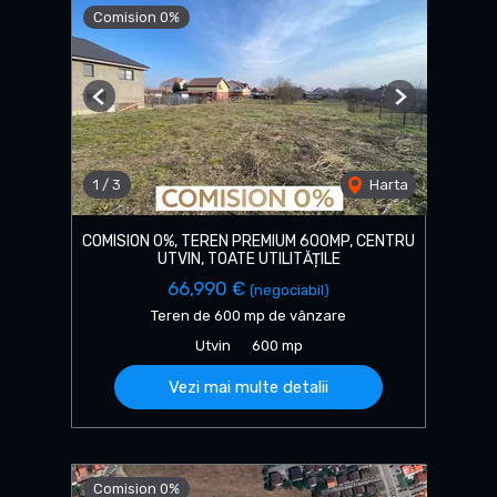
Comision 0%
Previous
Next
1
/
3
Harta
COMISION 0%, TEREN PREMIUM 600MP, CENTRU
UTVIN, TOATE UTILITĂȚILE
66,990 €
(negociabil)
Teren de 600 mp de vânzare
Utvin
600 mp
Vezi mai multe detalii
Comision 0%