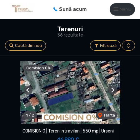
Sună acum
Meniu
Terenuri
36 rezultate
Caută din nou
Filtrează
Comision 0%
Previous
Next
1
/
2
Harta
COMISION 0 | Teren intravilan | 550 mp | Urseni
46,990 €