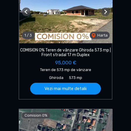
Previous
Next
1
/
3
Harta
COMISION 0% Teren de vânzare Ghiroda 573 mp |
Front stradal 17 m Duplex
95,000 €
Teren de 573 mp de vânzare
Ghiroda
573 mp
Vezi mai multe detalii
Comision 0%