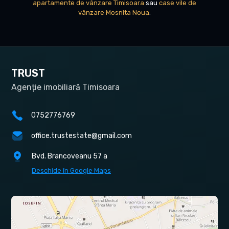
apartamente de vânzare Timisoara
sau
case vile de
vânzare Mosnita Noua
.
TRUST
Agenție imobiliară Timisoara
0752776769
office.trustestate@gmail.com
Bvd. Brancoveanu 57 a
Deschide în Google Maps