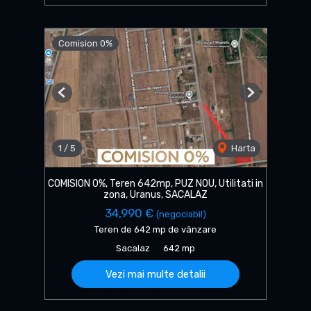
Comision 0%
Previous
Next
1
/
5
Harta
COMISION 0%, Teren 642mp, PUZ NOU, Utilitati in
zona, Uranus, SACALAZ
34,990 €
(negociabil)
Teren de 642 mp de vânzare
Sacalaz
642 mp
Vezi mai multe detalii