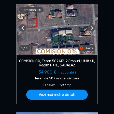
Comision 0%
Previous
Next
1
/
4
Harta
COMISION 0%, Teren 587 MP, 2 Fronuri, Utilitati,
Regim P+1E, SACALAZ
54,900 €
(negociabil)
Teren de 587 mp de vânzare
Sacalaz
587 mp
Vezi mai multe detalii