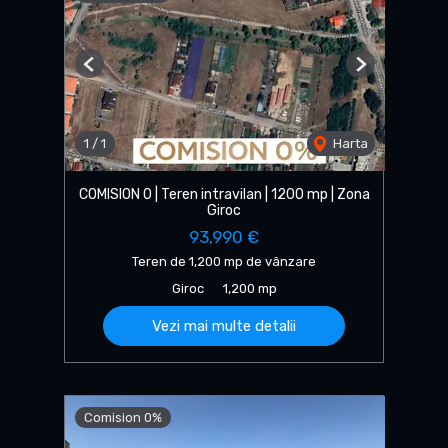
Previous
Next
1
/
1
Harta
COMISION 0 | Teren intravilan | 1200 mp | Zona
Giroc
93,990 €
Teren de 1,200 mp de vânzare
Giroc
1,200 mp
Vezi mai multe detalii
Comision 0%