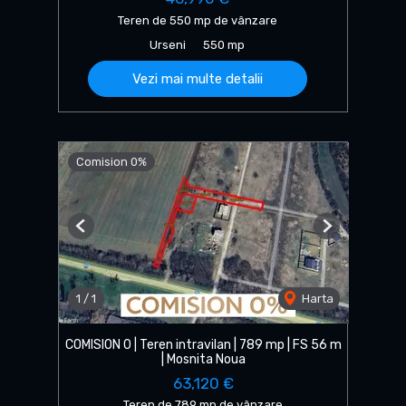
Teren de 550 mp de vânzare
Urseni
550 mp
Vezi mai multe detalii
Comision 0%
Previous
Next
1
/
1
Harta
COMISION 0 | Teren intravilan | 789 mp | FS 56 m
| Mosnita Noua
63,120 €
Teren de 789 mp de vânzare