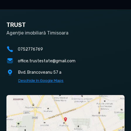
TRUST
Agenție imobiliară Timisoara
0752776769
office.trustestate@gmail.com
Bvd. Brancoveanu 57 a
Deschide în Google Maps