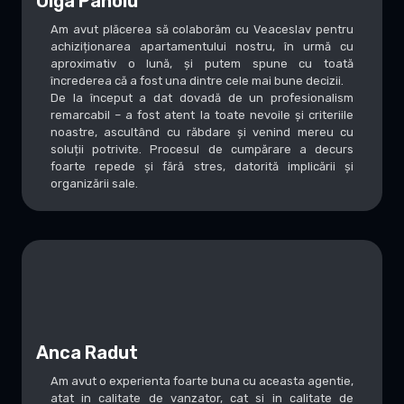
Olga Panoiu
Am avut plăcerea să colaborăm cu Veaceslav pentru
achiziționarea apartamentului nostru, în urmă cu
aproximativ o lună, și putem spune cu toată
încrederea că a fost una dintre cele mai bune decizii.
De la început a dat dovadă de un profesionalism
remarcabil – a fost atent la toate nevoile și criteriile
noastre, ascultând cu răbdare și venind mereu cu
soluții potrivite. Procesul de cumpărare a decurs
foarte repede și fără stres, datorită implicării și
organizării sale.
Anca Radut
Am avut o experienta foarte buna cu aceasta agentie,
atat in calitate de vanzator, cat si in calitate de