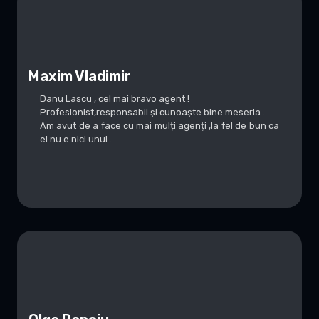
Maxim Vladimir
Danu Lascu , cel mai bravo agent !
Profesionist,responsabil și cunoaște bine meseria .
Am avut de a face cu mai mulți agenți ,la fel de bun ca
el nu e nici unul .