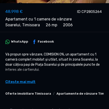
48,998 €
ID CP2805264
Apartament cu 1 camere de vânzare
Soarelui, Timisoara
26 mp
2006
WhatsApp
Facebook
Vă propun spre vânzare, COMISION 0%, un apartament cu 1
cameră complet mobilat și utilat, situat în zona Soarelui, la
doar câțiva pași de Piața Soarelui și de principalele puncte de
interes ale cartierului.
DETALII TEHNICE:
Citește mai mult
-Suprafață utilă: 31 mp
-Etaj: 5/5 (mansardă)
Oferte imobiliare Timisoara
Apartamente de vânzare Timis
-Construcție finalizată în 2006
-Compartimentare practică: cameră spațioasă, bucătărie
separată, baie cu geam