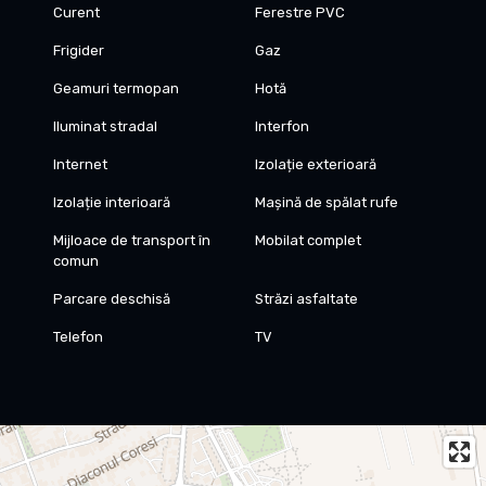
Curent
Ferestre PVC
Frigider
Gaz
Geamuri termopan
Hotă
Iluminat stradal
Interfon
Internet
Izolație exterioară
Izolație interioară
Mașină de spălat rufe
Mijloace de transport în
Mobilat complet
comun
Parcare deschisă
Străzi asfaltate
Telefon
TV