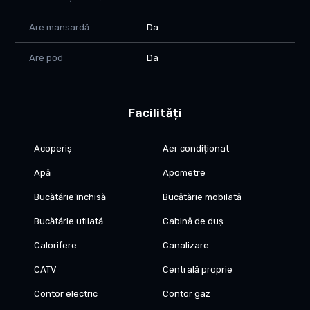
excelente – randament foarte bun pentru investitori.
Are mansardă
Da
Are pod
Da
Facilități
Acoperiș
Aer condiționat
Apă
Apometre
Bucătărie închisă
Bucătărie mobilată
Bucătărie utilată
Cabină de duș
Calorifere
Canalizare
CATV
Centrală proprie
Contor electric
Contor gaz