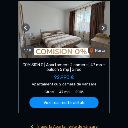
Previous
Next
1
/
9
Harta
COMISION 0 | Apartament 2 camere | 47 mp +
balcon 5 mp | Giroc
92,990 €
Apartament cu 2 camere de vânzare
Giroc
47 mp
2018
Vezi mai multe detalii
Înapoi la Apartamente de vânzare