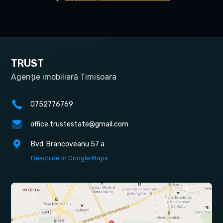
TRUST
Agenție imobiliară Timisoara
0752776769
office.trustestate@gmail.com
Bvd. Brancoveanu 57 a
Deschide în Google Maps