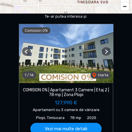
Te-ar putea interesa și:
Comision 0%
Previous
Next
1
/
14
Harta
COMISION 0% | Apartament 3 Camere | Etaj 2 |
78 mp | Zona Plopi
127,990 €
Apartament cu 3 camere de vânzare
Plopi, Timisoara
78 mp
2025
Vezi mai multe detalii