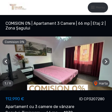
Meniu
COMISION 0% | Apartament 3 Camere | 66 mp | Etaj 2 |
Zona Șagului
Comision 0%
Previous
Nex
1
/
9
Harta
112,990 €
ID CP3207280
Apartament cu 3 camere de vânzare