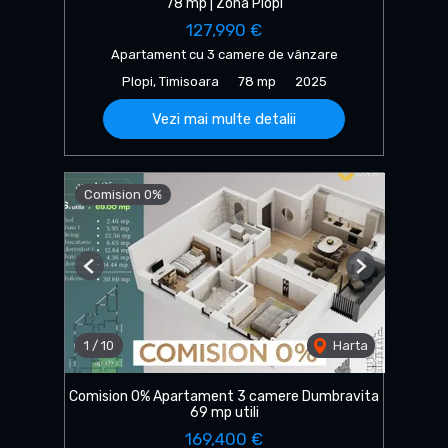
78 mp | Zona Plopi
127,990 €
Apartament cu 3 camere de vânzare
Plopi, Timisoara
78 mp
2025
Vezi mai multe detalii
Comision 0%
Previous
Next
1
/
10
Harta
Comision 0% Apartament 3 camere Dumbravita
69 mp utili
169,400 €