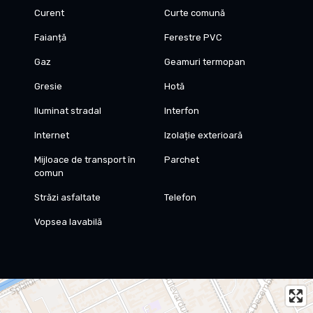
Curent
Curte comună
Faianță
Ferestre PVC
Gaz
Geamuri termopan
Gresie
Hotă
Iluminat stradal
Interfon
Internet
Izolație exterioară
Mijloace de transport în
Parchet
comun
Străzi asfaltate
Telefon
Vopsea lavabilă