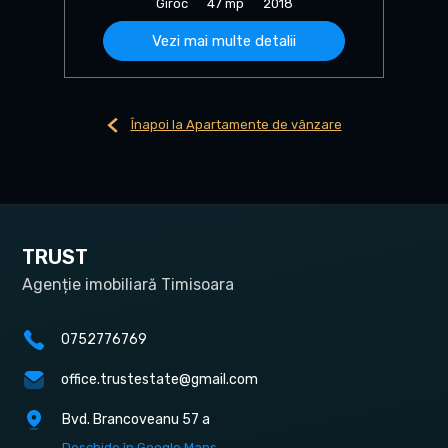
Giroc
47 mp
2018
Vezi mai multe detalii
Înapoi la Apartamente de vânzare
TRUST
Agenție imobiliară Timisoara
0752776769
office.trustestate@gmail.com
Bvd. Brancoveanu 57 a
Deschide în Google Maps