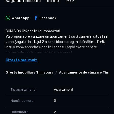
Sagului, Timisoara
66 mp
1979
WhatsApp
Facebook
COMISION 0% pentru cumpărător!
Vă propun spre vânzare un apartament cu 3 camere, situat în
zona Șagului, la etajul 2 al unui bloc cu regim de înălțime P+5,
într-o zonă apreciată pentru accesul rapid către centre
comerciale, școli și mijloace de transport.
Citește mai mult
Localizare – Zona Șagului
Apartamentul este amplasat într-o zonă foarte bine
Oferte imobiliare Timisoara
Apartamente de vânzare Timis
poziționată din cartierul Șagului, cu acces facil către toate
punctele de interes ale orașului. Chiar în spatele blocului se află
Școala Gimnazială nr. 27, la aproximativ 5 minute de mers pe
jos sunt grădinițe și creșe, iar în apropiere se găsesc Shopping
Tip apartament
Apartament
City Timișoara, Piața Aurora, Piața Flavia, supermarketurile
Kaufland, Lidl, Profi, Carrefour și numeroase magazine,
Număr camere
3
farmacii, bănci, restaurante și cafenele. Stațiile pentru
tramvaiele 2, 7 și 9, precum și liniile de autobuz și expres se
Dormitoare
2