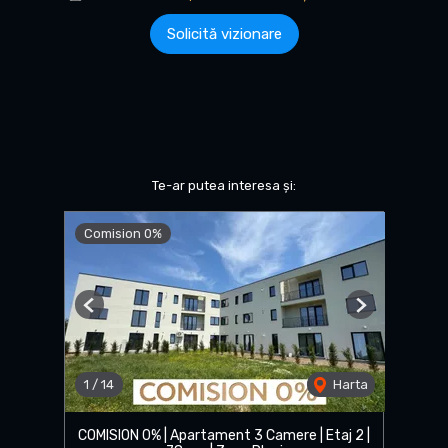
Solicită vizionare
Te-ar putea interesa și:
Comision 0%
Previous
Next
1
/
14
Harta
COMISION 0% | Apartament 3 Camere | Etaj 2 |