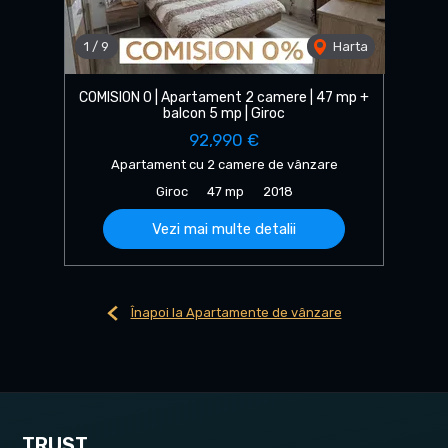
1
/
9
Harta
COMISION 0 | Apartament 2 camere | 47 mp +
balcon 5 mp | Giroc
92,990 €
Apartament cu 2 camere de vânzare
Giroc
47 mp
2018
Vezi mai multe detalii
Înapoi la Apartamente de vânzare
TRUST