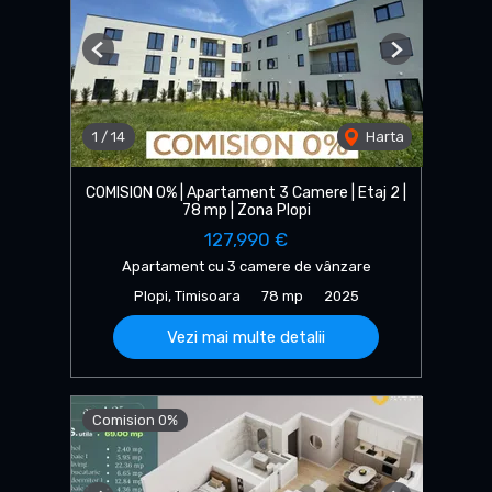
Previous
Next
1
/
14
Harta
COMISION 0% | Apartament 3 Camere | Etaj 2 |
78 mp | Zona Plopi
127,990 €
Apartament cu 3 camere de vânzare
Plopi, Timisoara
78 mp
2025
Vezi mai multe detalii
Comision 0%