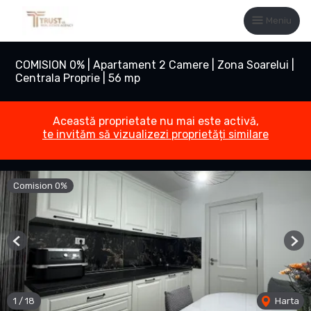
Meniu
COMISION 0% | Apartament 2 Camere | Zona Soarelui |
Centrala Proprie | 56 mp
Această proprietate nu mai este activă,
te invităm să vizualizezi proprietăți similare
Comision 0%
Previous
Nex
1
/
18
Harta