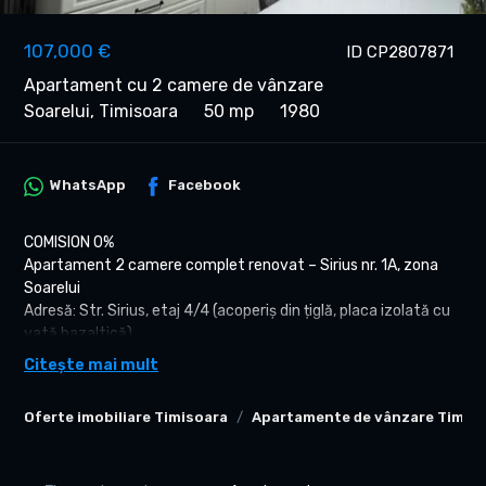
107,000 €
ID CP2807871
Apartament cu 2 camere de vânzare
Soarelui, Timisoara
50 mp
1980
WhatsApp
Facebook
COMISION 0%
Apartament 2 camere complet renovat – Sirius nr. 1A, zona
Soarelui
Adresă: Str. Sirius, etaj 4/4 (acoperiș din țiglă, placa izolată cu
vată bazaltică)
Suprafață totală: 56 mp (51 mp utili + 4 mp balcon închis)
Citește mai mult
Preț: 107.000 €
Oferte imobiliare Timisoara
Apartamente de vânzare Timis
Detalii apartament:
Complet renovat în 2023 (șapă nouă, instalație electrică
refăcută, pereți îndreptați, uși interioare schimbate)