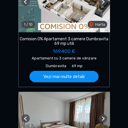
Previous
Next
1
/
10
Harta
Comision 0% Apartament 3 camere Dumbravita
69 mp utili
169,400 €
Apartament cu 3 camere de vânzare
Dumbravita
69 mp
Vezi mai multe detalii
Previous
Next