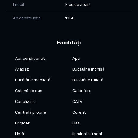
școli
Imobil
Bloc de apart.
Preț: 107.000 € negociabil
An construcție
1980
Facilități
Aer condiționat
Apă
Aragaz
Bucătărie închisă
Bucătărie mobilată
Bucătărie utilată
Cabină de duș
Calorifere
Canalizare
CATV
Centrală proprie
Curent
Frigider
Gaz
Hotă
Iluminat stradal