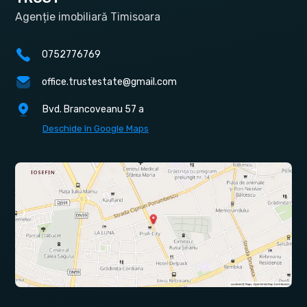
Agenție imobiliară Timisoara
0752776769
office.trustestate@gmail.com
Bvd. Brancoveanu 57 a
Deschide în Google Maps