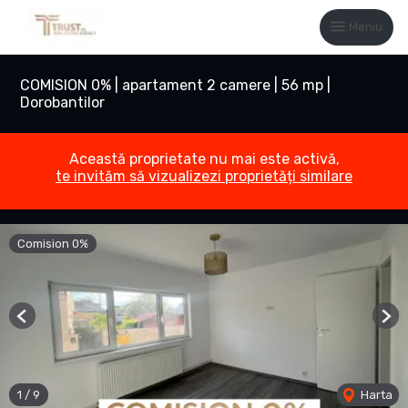
Meniu
COMISION 0% | apartament 2 camere | 56 mp |
Dorobantilor
Această proprietate nu mai este activă,
te invităm să vizualizezi proprietăți similare
Comision 0%
Previous
Nex
1
/
9
Harta