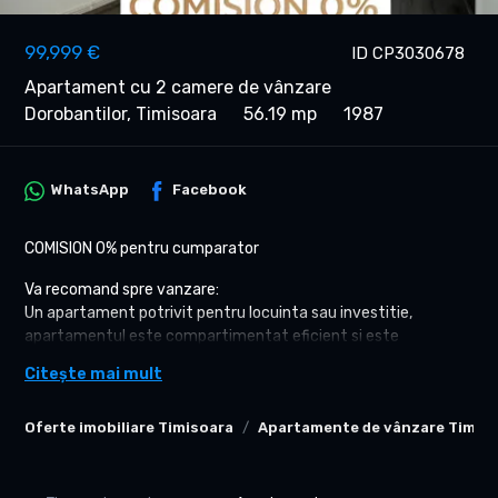
99,999 €
ID CP3030678
Apartament cu 2 camere de vânzare
Dorobantilor, Timisoara
56.19 mp
1987
WhatsApp
Facebook
COMISION 0% pentru cumparator
Va recomand spre vanzare:
Un apartament potrivit pentru locuinta sau investitie,
apartamentul este compartimentat eficient si este
pozitionat in zona Dorobantilor, cu acces facil catre zonele de
Citește mai mult
interes ale orasului.
Pozitionat la parter, semidecomandat.
Oferte imobiliare Timisoara
Apartamente de vânzare Timis
AVANTAJE REALE
Compartimentare eficienta pentru suprafata de 2 camere in