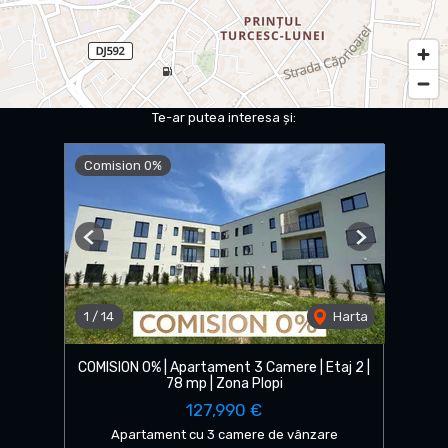
Te-ar putea interesa și:
Comision 0%
Previous
Next
1
/
14
Harta
COMISION 0% | Apartament 3 Camere | Etaj 2 |
78 mp | Zona Plopi
127,990 €
Apartament cu 3 camere de vânzare