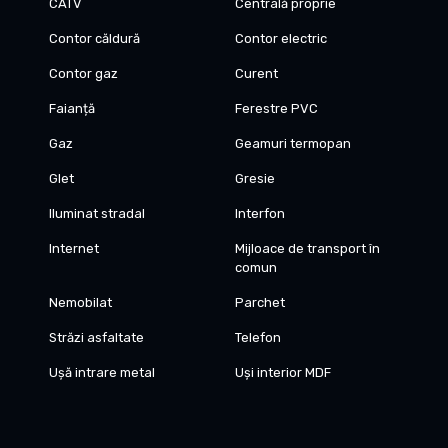
CATV
Centrală proprie
Contor căldură
Contor electric
Contor gaz
Curent
Faianță
Ferestre PVC
Gaz
Geamuri termopan
Glet
Gresie
Iluminat stradal
Interfon
Internet
Mijloace de transport în
comun
Nemobilat
Parchet
Străzi asfaltate
Telefon
Ușă intrare metal
Uși interior MDF