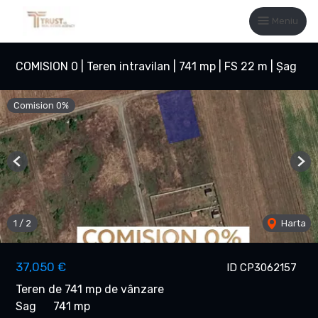
Meniu
COMISION 0 | Teren intravilan | 741 mp | FS 22 m | Șag
Comision 0%
Previous
Nex
1
/
2
Harta
37,050 €
ID CP3062157
Teren de 741 mp de vânzare
Sag
741 mp