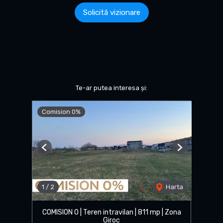
Solicită vizionare
Te-ar putea interesa și:
Comision 0%
Previous
Next
1
/
2
Harta
COMISION 0 | Teren intravilan | 811 mp | Zona
Giroc