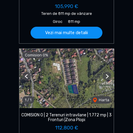
105,990 €
Teren de 811 mp de vânzare
Giroc
811 mp
Vezi mai multe detalii
Comision 0%
Previous
Next
1
/
1
Harta
COMISION 0 | 2 Terenuri intravilane | 1.772 mp | 3
Fronturi |Zona Plopi
112,800 €