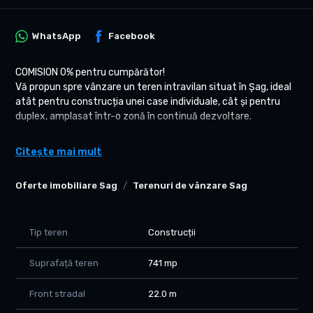
WhatsApp
Facebook
COMISION 0% pentru cumpărător!
Vă propun spre vânzare un teren intravilan situat în Șag, ideal
atât pentru construcția unei case individuale, cât și pentru
duplex, amplasat într-o zonă în continuă dezvoltare.
Localizare – ce este în zonă
Citește mai mult
Proprietatea este poziționată aproape de DN59, cu acces
rapid către Timișoara (aprox. 10–15 minute). În imediata
Oferte imobiliare Sag
Terenuri de vânzare Sag
apropiere se află service-uri auto, locuințe individuale deja
construite, terenuri în dezvoltare și drumuri cu acces facil
spre centrul comunei. În Șag regăsim magazine alimentare,
școală, grădiniță, farmacii, stații de transport în comun și
Tip teren
Construcții
diverse servicii locale. Zona este potrivită atât pentru locuire
permanentă, cât și pentru investiție.
Suprafață teren
741 mp
Detalii teren
Front stradal
22.0 m
Suprafață: 741 mp