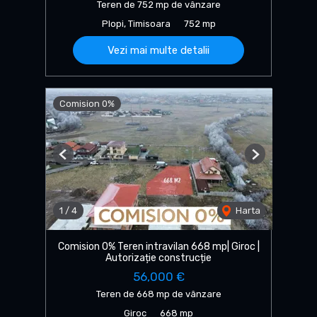
Teren de 752 mp de vânzare
Plopi, Timisoara
752 mp
Vezi mai multe detalii
Comision 0%
Previous
Next
1
/
4
Harta
Comision 0% Teren intravilan 668 mp| Giroc |
Autorizație construcție
56,000 €
Teren de 668 mp de vânzare
Giroc
668 mp