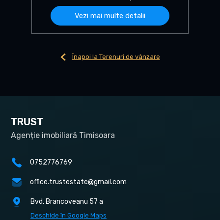
Vezi mai multe detalii
Înapoi la Terenuri de vânzare
TRUST
Agenție imobiliară Timisoara
0752776769
office.trustestate@gmail.com
Bvd. Brancoveanu 57 a
Deschide în Google Maps