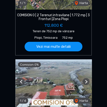
1
/
1
Harta
COMISION 0 | 2 Terenuri intravilane | 1.772 mp | 3
Fronturi |Zona Plopi
112,800 €
Teren de 752 mp de vânzare
Plopi, Timisoara
752 mp
Vezi mai multe detalii
Comision 0%
Previous
Next
1
/
4
Harta