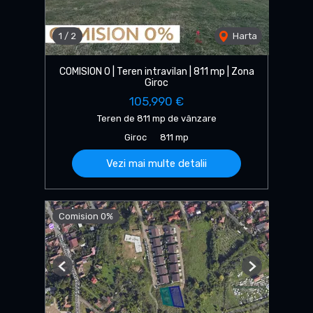
1
/
2
Harta
COMISION 0 | Teren intravilan | 811 mp | Zona
Giroc
105,990 €
Teren de 811 mp de vânzare
Giroc
811 mp
Vezi mai multe detalii
Comision 0%
Previous
Next