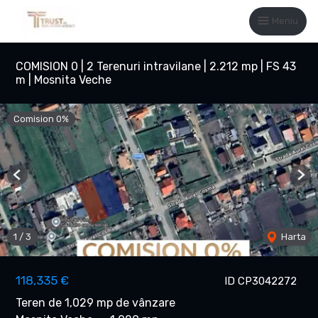
Meniu
COMISION 0 | 2 Terenuri intravilane | 2.212 mp | FS 43
m | Mosnita Veche
Comision 0%
Previous
Nex
1
/
3
Harta
118,335 €
ID CP3042272
Teren de 1,029 mp de vânzare