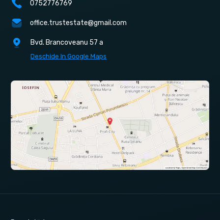
0752776769
office.trustestate@gmail.com
Bvd. Brancoveanu 57 a
Deschide în Google Maps