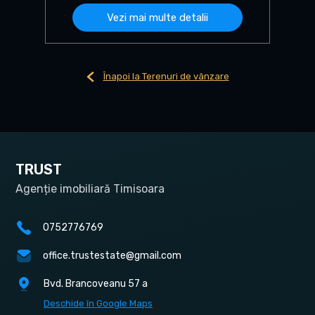
Vezi mai multe detalii
Înapoi la Terenuri de vânzare
TRUST
Agenție imobiliară Timisoara
0752776769
office.trustestate@gmail.com
Bvd. Brancoveanu 57 a
Deschide în Google Maps