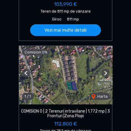
105,990 €
Teren de 811 mp de vânzare
Giroc
811 mp
Vezi mai multe detalii
Comision 0%
Previous
Next
1
/
1
Harta
COMISION 0 | 2 Terenuri intravilane | 1.772 mp | 3
Fronturi |Zona Plopi
112,800 €
Teren de 752 mp de vânzare