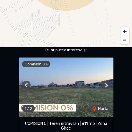
Te-ar putea interesa și:
Comision 0%
Previous
Next
1
/
2
Harta
COMISION 0 | Teren intravilan | 811 mp | Zona
Giroc