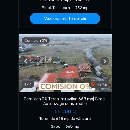
Plopi, Timisoara
752 mp
Vezi mai multe detalii
Comision 0%
Previous
Next
1
/
4
Harta
Comision 0% Teren intravilan 668 mp| Giroc |
Autorizație construcție
56,000 €
Teren de 668 mp de vânzare
Giroc
668 mp