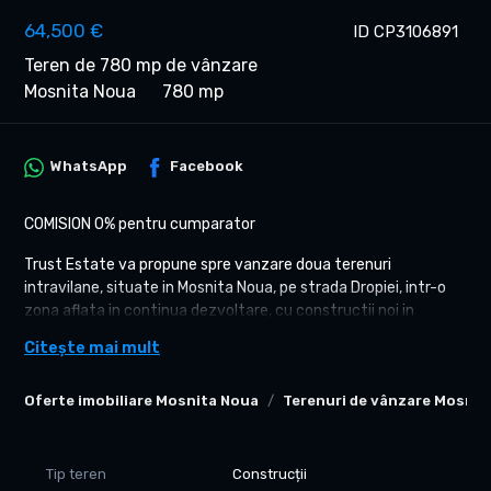
64,500 €
ID CP3106891
Teren de 780 mp de vânzare
Mosnita Noua
780 mp
WhatsApp
Facebook
COMISION 0% pentru cumparator
Trust Estate va propune spre vanzare doua terenuri
intravilane, situate in Mosnita Noua, pe strada Dropiei, intr-o
zona aflata in continua dezvoltare, cu constructii noi in
apropiere.
Citește mai mult
Terenurile sunt alaturate si au suprafete egale, fiind ideale
atat pentru constructia unei locuinte individuale, cat si pentru
Oferte imobiliare Mosnita Noua
Terenuri de vânzare Mosnit
dezvoltare rezidentiala.
Detalii teren:
- Suprafata teren: 780 mp
Tip teren
Construcții
- Front stradal: aproximativ 16 ml