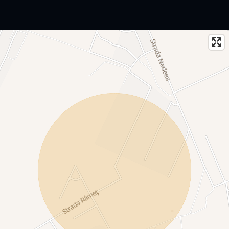
COMISION 0% pentru cumparator
Pentru detalii suplimentare si programarea unei vizionari,
contacteaza-ma.