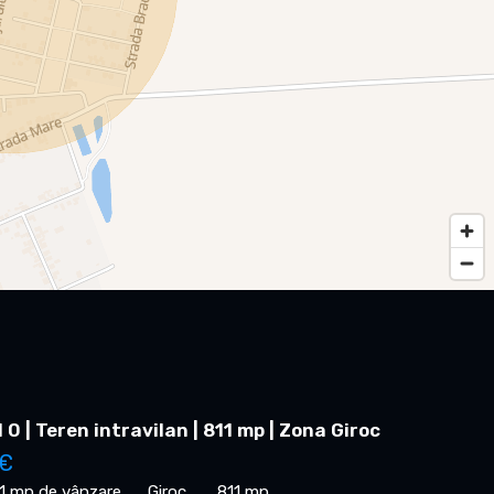
0 | Teren intravilan | 811 mp | Zona Giroc
 €
11 mp de vânzare
Giroc
811 mp