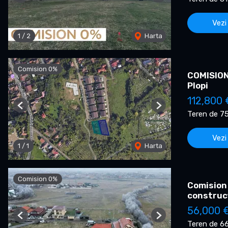
Vezi
1
/
2
Harta
Comision 0%
COMISION 
Plopi
112,800 
Previous
Next
Teren de 7
Vezi
1
/
1
Harta
Comision 0%
Comision 
construc
56,000 
Previous
Next
Teren de 6