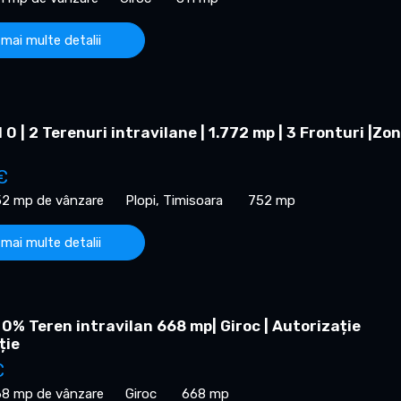
 mai multe detalii
0 | 2 Terenuri intravilane | 1.772 mp | 3 Fronturi |Zo
€
52 mp de vânzare
Plopi, Timisoara
752 mp
 mai multe detalii
0% Teren intravilan 668 mp| Giroc | Autorizație
ție
€
68 mp de vânzare
Giroc
668 mp