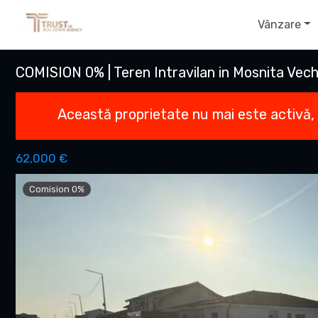
Vânzare
COMISION 0% | Teren Intravilan in Mosnita Veche 
Această proprietate nu mai este activă,
62,000 €
Comision 0%