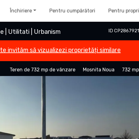
Închiriere
Pentru cumpărători
Pentru propri
| Utilitati | Urbanism
ID CP2867921
te invităm să vizualizezi proprietăți similare
Teren de 732 mp de vânzare
Mosnita Noua
732 mp