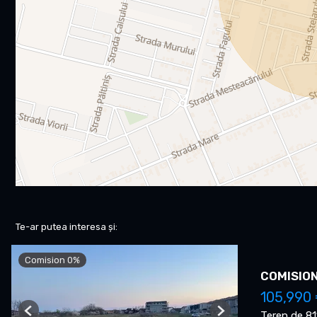
Te-ar putea interesa și:
Comision 0%
COMISION 
105,990
Teren de 8
Previous
Next