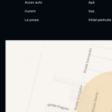
Acces auto
Apă
Curent
Gaz
La șosea
Străzi pietruite