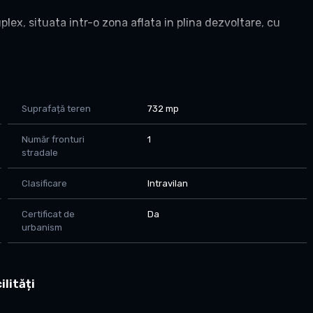
lex, situata intr-o zona aflata in plina dezvoltare, cu
Suprafață teren
732 mp
Număr fronturi
1
stradale
Clasificare
Intravilan
Certificat de
Da
urbanism
titie
cta!
ilități