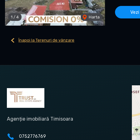
Vezi
1
/
4
Harta
Înapoi la Terenuri de vânzare
Agenție imobiliară Timisoara
0752776769