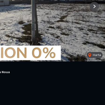
Next
Harta
a Noua