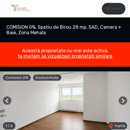
Meniu
COMISION 0%, Spatiu de Birou 28 mp, SAD, Camera +
Baie, Zona Mehala
Această proprietate nu mai este activă,
te invităm să vizualizezi proprietăți similare
Comision 0%
Exclusivitate
Previous
Nex
1
/
6
Harta