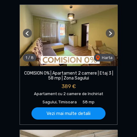
Previous
Next
1
/
8
Harta
COMISION 0% | Apartament 2 camere | Etaj 3 |
58 mp | Zona Sagului
389 €
Apartament cu 2 camere de închiriat
Sagului, Timisoara
58 mp
Vezi mai multe detalii