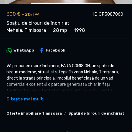
300 €
ID CP3087860
+ 21% TVA
Spațiu de birouri de închiriat
Mehala, Timisoara
28 mp
1998
WhatsApp
Facebook
Vă propunem spre închiriere, FARA COMISION, un spațiu de
birouri moderne, situat strategic în zona Mehala, Timișoara,
direct la stradă principală. Imobilul beneficiază de un vad
comercial excelent și o parcare generoasă chiar în față,
facilitând accesul facil atât pentru echipă, cât și pentru
clienți.
Citește mai mult
CARACTERISTICI SPAȚIU
Oferte imobiliare Timisoara
Spații de birouri de închiriat Ti
-Suprafață utilă: 28 mp (32,5 mp construiți).
-Configurație: Cameră open-space luminoasă și baie proprie.
-Stare: Renovate integral în 2025, structură solidă din beton.