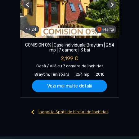
Previous
Next
1
/
24
Harta
COMISION 0% | Casa individuala Braytim | 254
mp | 7 camere | 3 bai
2,199 €
Casă / Vilă cu 7 camere de închiriat
Braytim, Timisoara
254 mp
2010
Vezi mai multe detalii
Înapoi la Spații de birouri de închiriat