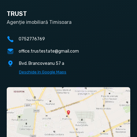
TRUST
Agenție imobiliară Timisoara
0752776769
office.trustestate@gmail.com
Bvd. Brancoveanu 57 a
Deschide în Google Maps