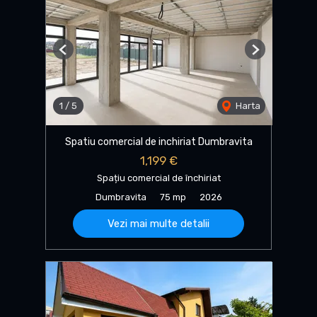
Previous
Next
1
/
5
Harta
Spatiu comercial de inchiriat Dumbravita
1,199 €
Spațiu comercial de închiriat
Dumbravita
75 mp
2026
Vezi mai multe detalii