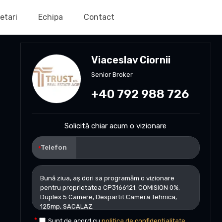
etari
Echipa
Contact
Viaceslav Ciornii
Senior Broker
+40 792 988 726
Solicită chiar acum o vizionare
Telefon
Sunt de acord cu
politica de confidențialitate