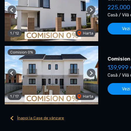
225,000
Previous
Next
Casă / Vilă
Vezi
1
/
12
Harta
Comision 0%
Comision
139,999
Casă / Vilă
Previous
Next
Vezi
1
/
17
Harta
Înapoi la Case de vânzare