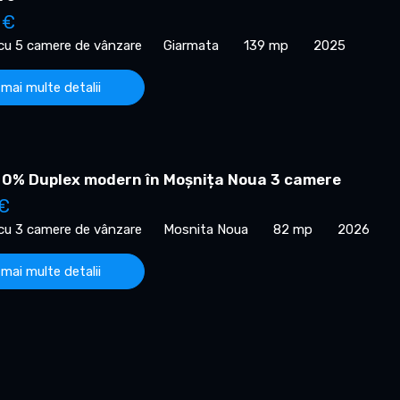
 €
 cu 5 camere de vânzare
Giarmata
139 mp
2025
 mai multe detalii
 0% Duplex modern în Moșnița Noua 3 camere
 €
 cu 3 camere de vânzare
Mosnita Noua
82 mp
2026
 mai multe detalii