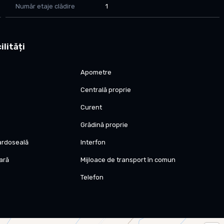
Număr etaje clădire
1
 baie, camera tehnica, spatiu depozitare sub scara
ilități
idual pe fiecare camera
Apometre
Centrală proprie
Curent
Grădină proprie
tomat
pardoseală
Interfon
oară
Mijloace de transport în comun
ecinul
e
Telefon
oprietatii, nimic altceva
re
ta si confort superior
ie de top, facturi reduse