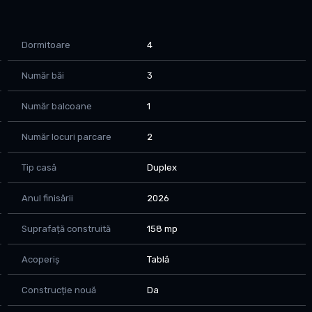
.
 un dormitor la parter pentru oaspeti sau birou, trei
Dormitoare
4
os cu bucatarie open-space, camera tehnica si spatiu de
locuri de parcare incluse. Curtea cu gazon cu sistem de
Număr băi
3
Număr balcoane
1
atesti.
Număr locuri parcare
2
Tip casă
Duplex
ncipalele facilitati. Toate utilitatile trase: curent, gaz, apa,
Anul finisării
2026
Suprafață construită
158 mp
Acoperiș
Tablă
Construcție nouă
Da