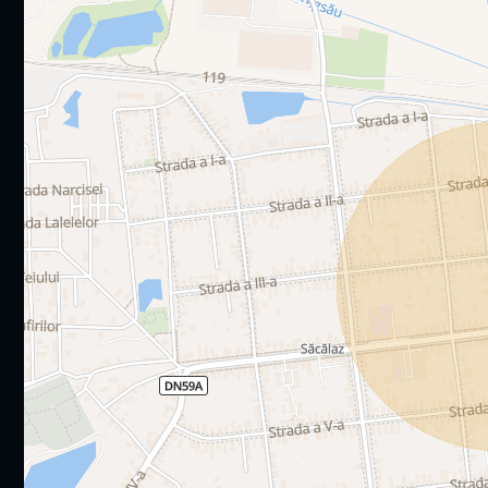
- Curte cu irigatie automata – confort exterior fara efor
- Sacalaz la 5 minute de oras – liniste si acces, fara com
PRET 235000 Euro TVA INCLUS
COMISION 0% – Pretul negociat este tot ce platesti.
Pentru detalii si programare vizionare, contactati-ne!