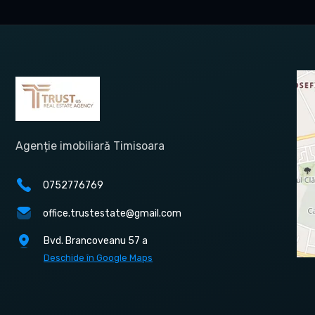
Agenție imobiliară Timisoara
0752776769
office.trustestate@gmail.com
Bvd. Brancoveanu 57 a
Deschide în Google Maps