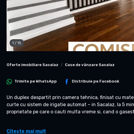
1
/
15
Oferte imobiliare Sacalaz
Case de vânzare Sacalaz
Trimite pe
WhatsApp
Distribuie pe
Facebook
Un duplex despartit prin camera tehnica, finisat cu mater
curte cu sistem de irigatie automat – in Sacalaz, la 5 minut
proprietate pe care o cauti multa vreme si, cand o gasesti
Constructia nu face compromisuri. Izolatie cu vata minera
geam tripan, parchet din lemn, centrala Buderus cu incal
Citește mai mult