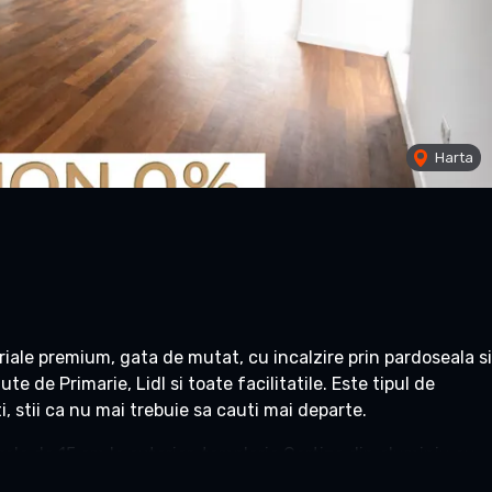
Harta
iale premium, gata de mutat, cu incalzire prin pardoseala si
e de Primarie, Lidl si toate facilitatile. Este tipul de
, stii ca nu mai trebuie sa cauti mai departe.
la de 15 cm la exterior, tamplarie Cortizo din aluminiu cu
zire prin pardoseala termostata – fiecare camera la