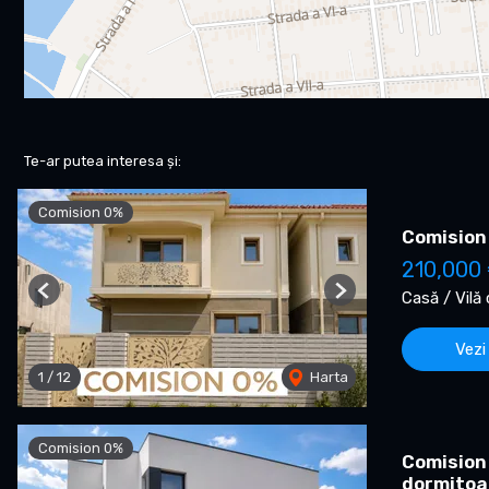
Te-ar putea interesa și:
Comision 0%
Comision 
210,000
Casă / Vilă
Previous
Next
Vezi
1
/
12
Harta
Comision 0%
Comision 
dormitoa