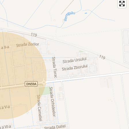
t
promisuri