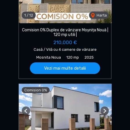
1
/
12
Harta
Comision 0% Duplex de vânzare Moșnița Nouă |
120 mp utili |
210,000 €
Casă / Vilă cu 4 camere de vânzare
Mosnita Noua
120 mp
2025
Vezi mai multe detalii
Comision 0%
Previous
Next