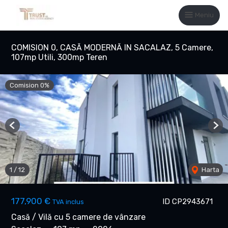
Meniu
COMISION 0, CASĂ MODERNĂ IN SACALAZ, 5 Camere,
107mp Utili, 300mp Teren
Comision 0%
Previous
Nex
1
/
12
Harta
177,900 €
ID CP2943671
TVA inclus
Casă / Vilă cu 5 camere de vânzare