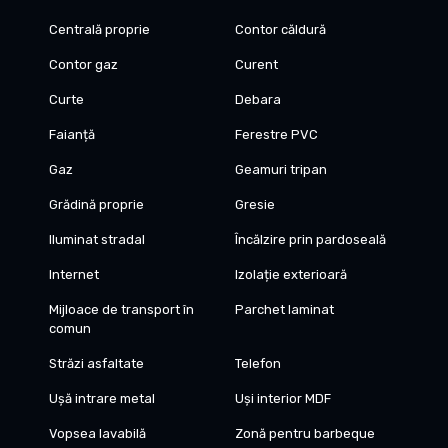
Centrală proprie
Contor căldură
Contor gaz
Curent
Curte
Debara
Faianță
Ferestre PVC
Gaz
Geamuri tripan
Grădină proprie
Gresie
Iluminat stradal
Încălzire prin pardoseală
Internet
Izolație exterioară
Mijloace de transport în
Parchet laminat
comun
Străzi asfaltate
Telefon
Ușă intrare metal
Uși interior MDF
Vopsea lavabilă
Zonă pentru barbeque