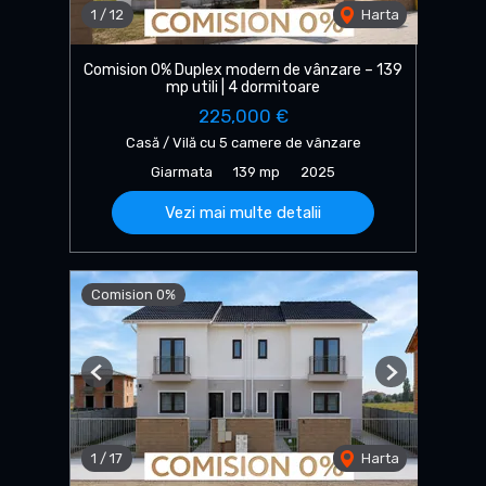
1
/
12
Harta
Comision 0% Duplex modern de vânzare – 139
mp utili | 4 dormitoare
225,000 €
Casă / Vilă cu 5 camere de vânzare
Giarmata
139 mp
2025
Vezi mai multe detalii
Comision 0%
Previous
Next
1
/
17
Harta