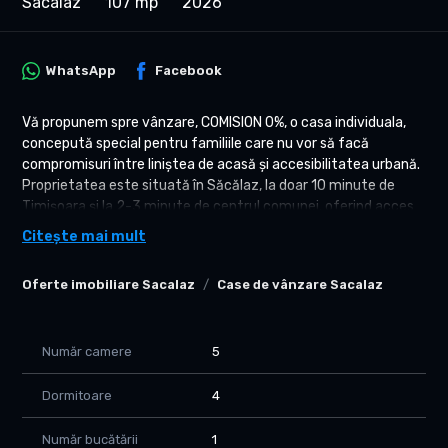
Sacalaz
107 mp
2026
WhatsApp
Facebook
Vă propunem spre vânzare, COMISION 0%, o casa individuala,
concepută special pentru familiile care nu vor să facă
compromisuri între liniștea de acasă și accesibilitatea urbană.
Proprietatea este situată în Săcălaz, la doar 10 minute de
Timișoara și la 2-3 minute de centrul comunei, oferind acces
rapid la Lidl, școli, grădinițe și toate punctele de interes
Citește mai mult
necesare unui stil de viață modern.
Oferte imobiliare Sacalaz
Case de vânzare Sacalaz
DETALII TEHNICE ȘI COMPARTIMENTARE
Cu o suprafață utilă de 107 mp și un teren de 300 mp, casa
este inteligent compartimentată pentru a oferi echilibrul
perfect între spațiile comune și intimitate:
Număr camere
5
PARTER: DINAMISM ȘI FUNCȚIONALITATE
Dormitoare
4
-Living generos: Inima casei, un spațiu inundat de lumină
naturală.
Număr bucătării
1