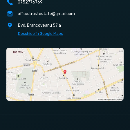
0752776769
office.trustestate@gmail.com
Bvd. Brancoveanu 57 a
Deschide în Google Maps