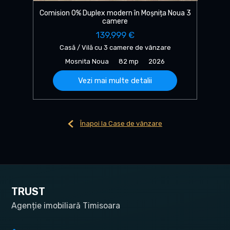
Comision 0% Duplex modern în Moșnița Noua 3
camere
139,999 €
Casă / Vilă cu 3 camere de vânzare
Mosnita Noua
82 mp
2026
Vezi mai multe detalii
Înapoi la Case de vânzare
TRUST
Agenție imobiliară Timisoara