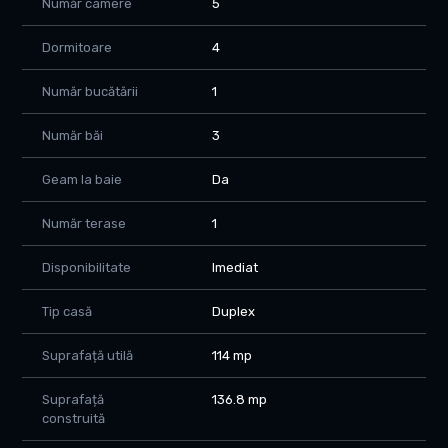
Număr camere
5
Compartimentare:
Dormitoare
4
Parter:
- Living + zona de dining (~20 mp)
Număr bucătării
1
- Bucatarie separata (~12 mp)
- Dormitor
Număr băi
3
- Baie
- Spatiu de depozitare
- Hol
Geam la baie
Da
- Terasa acoperita
Număr terase
1
Etaj:
- 2 dormitoare
Disponibilitate
Imediat
- Birou (poate fi dormitor)
- 2 bai
Tip casă
Duplex
- Dressing
- Hol
Suprafață utilă
114 mp
Compartimentarea permite separarea clara a zonei de zi fata
Suprafață
136.8 mp
de zona de noapte.
construită
Dotari si constructie: