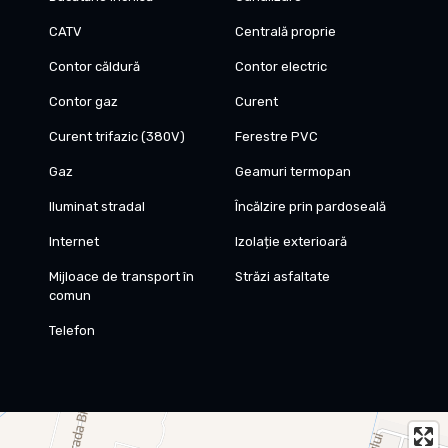
CATV
Centrală proprie
Contor căldură
Contor electric
Contor gaz
Curent
Curent trifazic (380V)
Ferestre PVC
Gaz
Geamuri termopan
Iluminat stradal
Încălzire prin pardoseală
Internet
Izolație exterioară
Mijloace de transport în
Străzi asfaltate
comun
Telefon