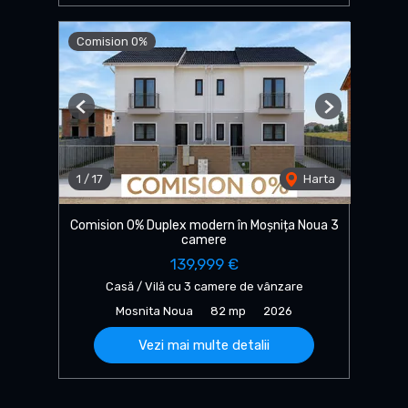
Comision 0%
Previous
Next
1
/
17
Harta
Comision 0% Duplex modern în Moșnița Noua 3
camere
139,999 €
Casă / Vilă cu 3 camere de vânzare
Mosnita Noua
82 mp
2026
Vezi mai multe detalii