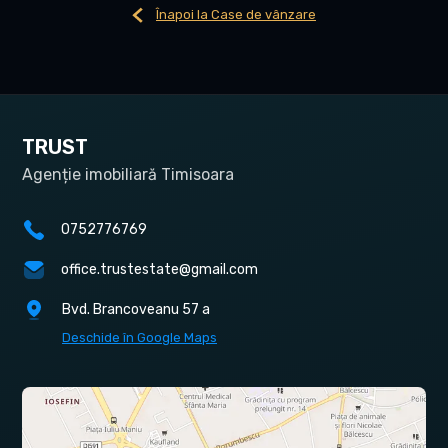
Înapoi la Case de vânzare
TRUST
Agenție imobiliară Timisoara
0752776769
office.trustestate@gmail.com
Bvd. Brancoveanu 57 a
Deschide în Google Maps