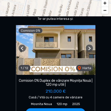
Te-ar putea interesa și:
Comision 0%
Previous
Next
1
/
12
Harta
Comision 0% Duplex de vânzare Moșnița Nouă |
120 mp utili |
210,000 €
Casă / Vilă cu 4 camere de vânzare
Mosnita Noua
120 mp
2025