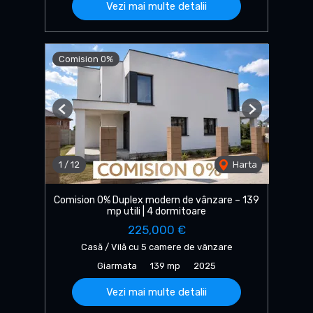
Vezi mai multe detalii
Comision 0%
Previous
Next
1
/
12
Harta
Comision 0% Duplex modern de vânzare – 139
mp utili | 4 dormitoare
225,000 €
Casă / Vilă cu 5 camere de vânzare
Giarmata
139 mp
2025
Vezi mai multe detalii