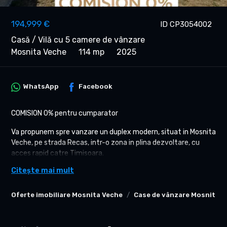
194,999 €
ID CP3054002
Casă / Vilă cu 5 camere de vânzare
Mosnita Veche
114 mp
2025
WhatsApp
Facebook
COMISION 0% pentru cumparator
Va propunem spre vanzare un duplex modern, situat in Mosnita
Veche, pe strada Recas, intr-o zona in plina dezvoltare, cu
acces rapid catre Timisoara.
Imobilul este construit pe regim de inaltime P+1 si se preda la
Citește mai mult
cheie, avand o suprafata utila de aproximativ 114 mp si teren
generos de 365 mp.
Oferte imobiliare Mosnita Veche
Case de vânzare Mosnita V
Proprietatea se remarca prin compartimentare eficienta,
camere luminoase si suprafete peste medie fata de
standardul zonei.