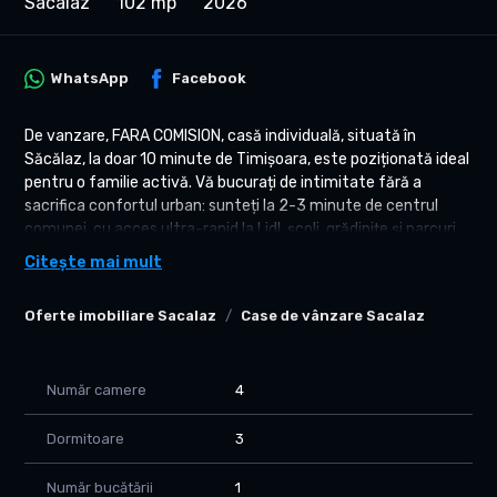
Sacalaz
102 mp
2026
WhatsApp
Facebook
De vanzare, FARA COMISION, casă individuală, situată în
Săcălaz, la doar 10 minute de Timișoara, este poziționată ideal
pentru o familie activă. Vă bucurați de intimitate fără a
sacrifica confortul urban: sunteți la 2-3 minute de centrul
comunei, cu acces ultra-rapid la Lidl, școli, grădinițe și parcuri.
Este echilibrul perfect între aer curat și proximitatea de job
Citește mai mult
sau universitate.
Oferte imobiliare Sacalaz
Case de vânzare Sacalaz
DE CE ACEASTĂ CASĂ?
• Casă individuală – intimitate totală, fără vecini comuni
• Izolație polistiren 15 cm – facturi minime la încălzire
• Tâmplărie Salamander 76 cu sticlă triplă – izolație fonică și
Număr camere
4
termică superioară
• Utilități complete: curent, gaz, apă, canalizare (fără fosă
Dormitoare
3
septică)
• 2 locuri de parcare amenajate
Număr bucătării
1