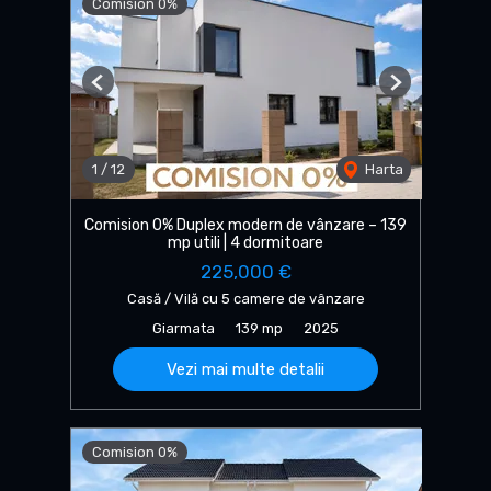
Comision 0%
Previous
Next
1
/
12
Harta
Comision 0% Duplex modern de vânzare – 139
mp utili | 4 dormitoare
225,000 €
Casă / Vilă cu 5 camere de vânzare
Giarmata
139 mp
2025
Vezi mai multe detalii
Comision 0%