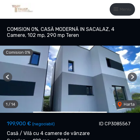
Meniu
COMISION 0%, CASĂ MODERNĂ IN SACALAZ, 4
Camere, 102 mp, 290 mp Teren
Comision 0%
Previous
Nex
1
/
14
Harta
199,900 €
ID CP3085567
(negociabil)
Casă / Vilă cu 4 camere de vânzare