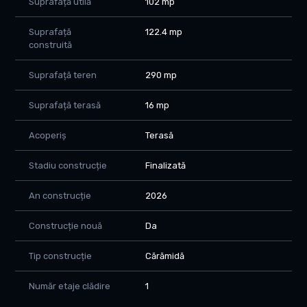
Suprafață utilă
102 mp
visate.
Programați o vizionare astăzi!
Suprafață
122.4 mp
construită
Suprafață teren
290 mp
Suprafață terasă
16 mp
Acoperiș
Terasă
Stadiu construcție
Finalizată
An construcție
2026
Construcție nouă
Da
Tip construcție
Cărămidă
Număr etaje clădire
1