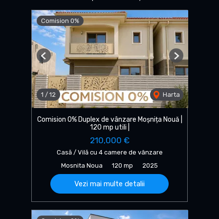
Comision 0%
Previous
Next
1
/
12
Harta
Comision 0% Duplex de vânzare Moșnița Nouă |
120 mp utili |
210,000 €
Casă / Vilă cu 4 camere de vânzare
Mosnita Noua
120 mp
2025
Vezi mai multe detalii