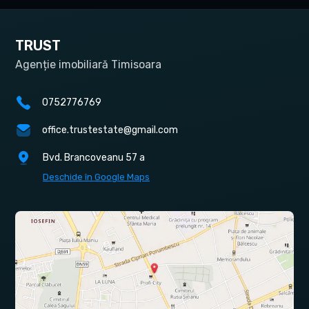
TRUST
Agenție imobiliară Timisoara
0752776769
office.trustestate@gmail.com
Bvd. Brancoveanu 57 a
Deschide în Google Maps