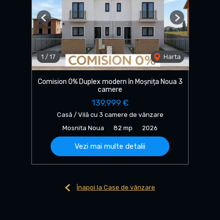
Previous
Next
1
/
17
Harta
Comision 0% Duplex modern în Moșnița Noua 3
camere
139,999 €
Casă / Vilă cu 3 camere de vânzare
Mosnita Noua
82 mp
2026
Vezi mai multe detalii
Înapoi la Case de vânzare