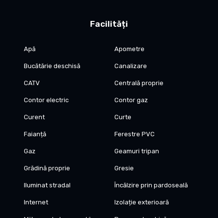
Facilități
Apă
Apometre
Bucătărie deschisă
Canalizare
CATV
Centrală proprie
Contor electric
Contor gaz
Curent
Curte
Faianță
Ferestre PVC
Gaz
Geamuri tripan
Grădină proprie
Gresie
Iluminat stradal
Încălzire prin pardoseală
Internet
Izolație exterioară