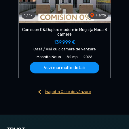
1
/
17
Harta
Comision 0% Duplex modern în Moșnița Noua 3
camere
139,999 €
Casă / Vilă cu 3 camere de vânzare
Mosnita Noua
82 mp
2026
Vezi mai multe detalii
Înapoi la Case de vânzare