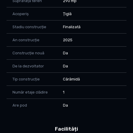
Suprafață teren
290 mp
Acoperiș
Țiglă
Stadiu construcție
Finalizată
An construcție
2025
Construcție nouă
Da
De la dezvoltator
Da
Tip construcție
Cărămidă
Număr etaje clădire
1
Are pod
Da
Facilități