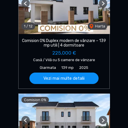
Previous
Next
1
/
12
Harta
Comision 0% Duplex modern de vânzare – 139
mp utili | 4 dormitoare
225,000 €
Casă / Vilă cu 5 camere de vânzare
Giarmata
139 mp
2025
Vezi mai multe detalii
Comision 0%
Previous
Next