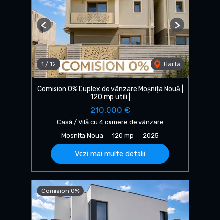
Previous
Next
1
/
12
Harta
Comision 0% Duplex de vânzare Moșnița Nouă |
120 mp utili |
210,000 €
Casă / Vilă cu 4 camere de vânzare
Mosnita Noua
120 mp
2025
Vezi mai multe detalii
Comision 0%