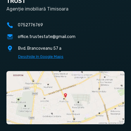
TRUST
Agenție imobiliară Timisoara
0752776769
office.trustestate@gmail.com
Bvd. Brancoveanu 57 a
Deschide în Google Maps