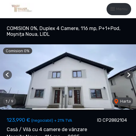
Meniu
COMISION 0%, Duplex 4 Camere, 116 mp, P+1+Pod,
Moșnița Noua, LIDL
Comision 0%
Previous
Nex
1
/
9
Harta
123,990 €
ID CP2882104
(negociabil) + 21% TVA
Casă / Vilă cu 4 camere de vânzare