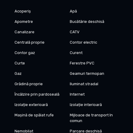
Acoperiș
Apă
Apometre
Bucătărie deschisă
Canalizare
CATV
Centrală proprie
Contor electric
Contor gaz
Curent
Curte
Ferestre PVC
Gaz
Geamuri termopan
Grădină proprie
Iluminat stradal
Încălzire prin pardoseală
Internet
Izolație exterioară
Izolație interioară
Mașină de spălat rufe
Mijloace de transport în
comun
Nemobilat
Parcare deschisă