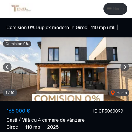
Meniu
Comision 0% Duplex modern în Giroc | 110 mp utili |
Comision 0%
Previous
Nex
1
/
10
Harta
165,000 €
ID CP3060899
Casă / Vilă cu 4 camere de vânzare
Giroc
110 mp
2025