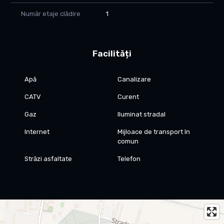
Este o oportunitate foarte bună atât pentru locuit, cât și
Număr etaje clădire
1
pentru investiție, având avantajul unei zone foarte căutate și
a posibilității de personalizare.
📞 Pentru mai multe detalii și programarea unei vizionări, vă
Facilități
stăm cu drag la dispoziție.
Apă
Canalizare
CATV
Curent
Gaz
Iluminat stradal
Internet
Mijloace de transport în
comun
Străzi asfaltate
Telefon