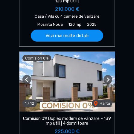
120 mp utili |
210,000 €
Casă / Vilă cu 4 camere de vânzare
Mosnita Noua
120 mp
2025
Vezi mai multe detalii
Comision 0%
Previous
Next
1
/
12
Harta
Comision 0% Duplex modern de vânzare – 139
mp utili | 4 dormitoare
225,000 €