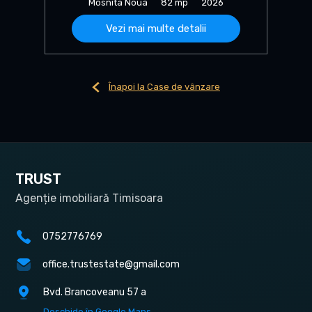
Mosnita Noua
82 mp
2026
Vezi mai multe detalii
Înapoi la Case de vânzare
TRUST
Agenție imobiliară Timisoara
0752776769
office.trustestate@gmail.com
Bvd. Brancoveanu 57 a
Deschide în Google Maps