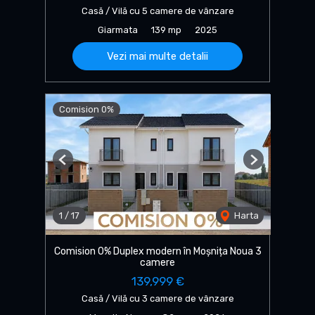
Casă / Vilă cu 5 camere de vânzare
Giarmata
139 mp
2025
Vezi mai multe detalii
Comision 0%
Previous
Next
1
/
17
Harta
Comision 0% Duplex modern în Moșnița Noua 3
camere
139,999 €
Casă / Vilă cu 3 camere de vânzare