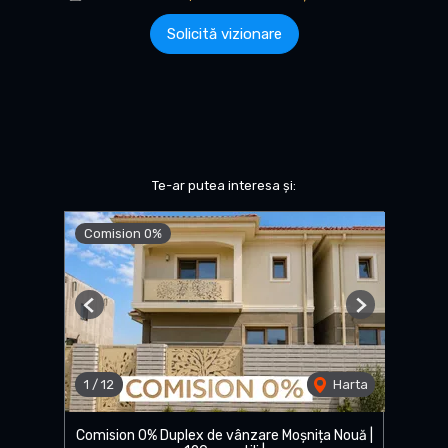
Solicită vizionare
Te-ar putea interesa și:
Comision 0%
Previous
Next
1
/
12
Harta
Comision 0% Duplex de vânzare Moșnița Nouă |