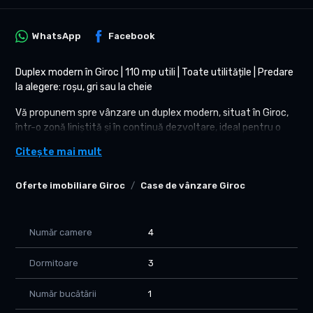
WhatsApp
Facebook
Duplex modern în Giroc | 110 mp utili | Toate utilitățile | Predare
la alegere: roșu, gri sau la cheie
Vă propunem spre vânzare un duplex modern, situat în Giroc,
într-o zonă liniștită și în continuă dezvoltare, ideal pentru o
familie care își dorește confort, spațiu și acces rapid către
Citește mai mult
oraș.
Locuința este construită cu atenție la detalii și beneficiază de
Oferte imobiliare Giroc
Case de vânzare Giroc
o compartimentare practică, gândită pentru nevoile unei
familii moderne.
Număr camere
4
Suprafață utilă: 110 mp
Teren: 290 mp
Dormitoare
3
Locuri de parcare
Compartimentare eficientă:
Număr bucătării
1