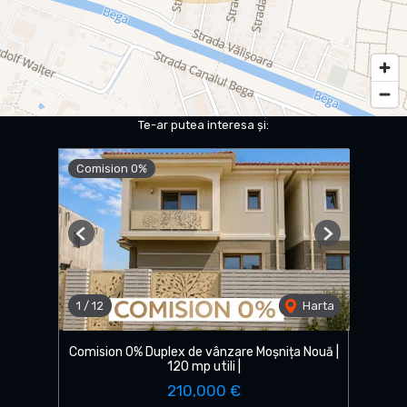
Te-ar putea interesa și:
Comision 0%
Previous
Next
1
/
12
Harta
Comision 0% Duplex de vânzare Moșnița Nouă |
120 mp utili |
210,000 €