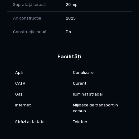
Suprafață terasă
20 mp
An construcție
2025
Construcție nouă
Da
Facilități
Apă
Canalizare
CATV
Curent
Gaz
Iluminat stradal
Internet
Mijloace de transport în
comun
Străzi asfaltate
Telefon