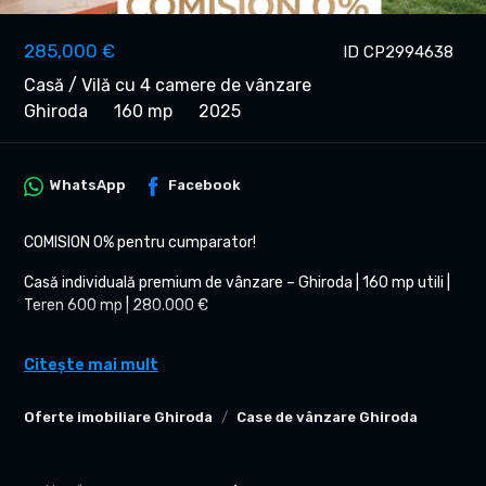
285,000 €
ID CP2994638
Casă / Vilă cu 4 camere de vânzare
Ghiroda
160 mp
2025
WhatsApp
Facebook
COMISION 0% pentru cumparator!
Casă individuală premium de vânzare – Ghiroda | 160 mp utili |
Teren 600 mp | 280.000 €
Vă propunem spre vânzare o casă individuală modernă,
Citește mai mult
construită în 2025, situată într-o zonă liniștită din Ghiroda,
ideală pentru o familie care își dorește confort, spațiu și
calitate superioară a construcției.
Oferte imobiliare Ghiroda
Case de vânzare Ghiroda
Suprafață utilă: 160 mp
Teren: 600 mp