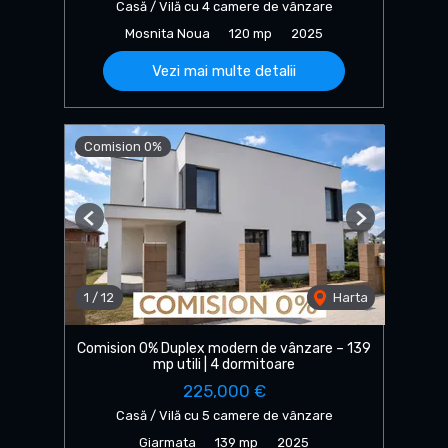
Casă / Vilă cu 4 camere de vânzare
Mosnita Noua
120 mp
2025
Vezi mai multe detalii
Comision 0%
Previous
Next
1
/
12
Harta
Comision 0% Duplex modern de vânzare – 139
mp utili | 4 dormitoare
225,000 €
Casă / Vilă cu 5 camere de vânzare
Giarmata
139 mp
2025