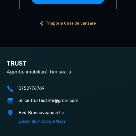
Înapoi la Case de vânzare
TRUST
Agenție imobiliară Timisoara
0752776769
office.trustestate@gmail.com
Bvd. Brancoveanu 57 a
Deschide în Google Maps