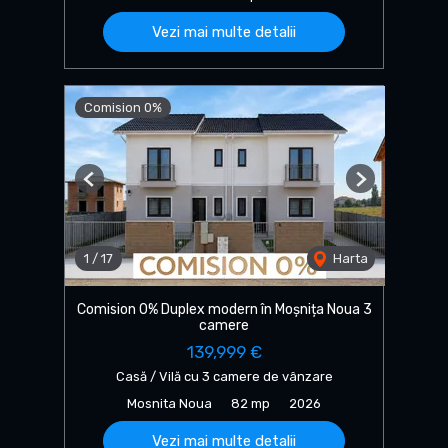
Vezi mai multe detalii
Comision 0%
Previous
Next
1
/
17
Harta
Comision 0% Duplex modern în Moșnița Noua 3
camere
139,999 €
Casă / Vilă cu 3 camere de vânzare
Mosnita Noua
82 mp
2026
Vezi mai multe detalii