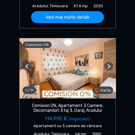
Aradului, Timisoara
57.4 mp
2020
Vezi mai multe detalii
Comision 0%
Previous
Next
1
/
11
Harta
Comision 0%, Apartament 3 Camere,
Decomandat, Etaj 3, Garaj, Aradului
114,990 €
(negociabil)
Apartament cu 3 camere de vânzare
Aradului, Timisoara
64 mp
1980