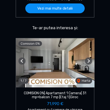
Vezi mai multe detalii
Te-ar putea interesa și:
Comision 0%
Previous
Next
1
/
7
Harta
COMISION 0%| Apartament 1 Camera| 31
mp+balcon 7 mp |Etaj 1 |Giroc
71,990 €
Apartament cu 1 camere de vânzare