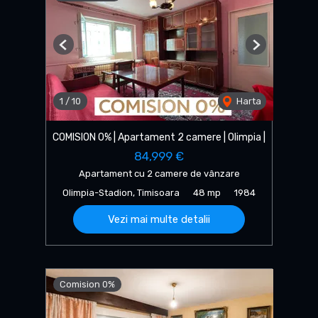
Previous
Next
1
/
10
Harta
COMISION 0% | Apartament 2 camere | Olimpia |
84,999 €
Apartament cu 2 camere de vânzare
Olimpia-Stadion, Timisoara
48 mp
1984
Vezi mai multe detalii
Comision 0%