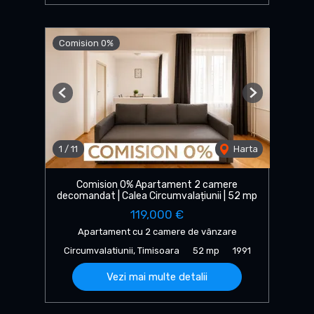
Comision 0%
Previous
Next
1
/
11
Harta
Comision 0% Apartament 2 camere
decomandat | Calea Circumvalațiunii | 52 mp
119,000 €
Apartament cu 2 camere de vânzare
Circumvalatiunii, Timisoara
52 mp
1991
Vezi mai multe detalii