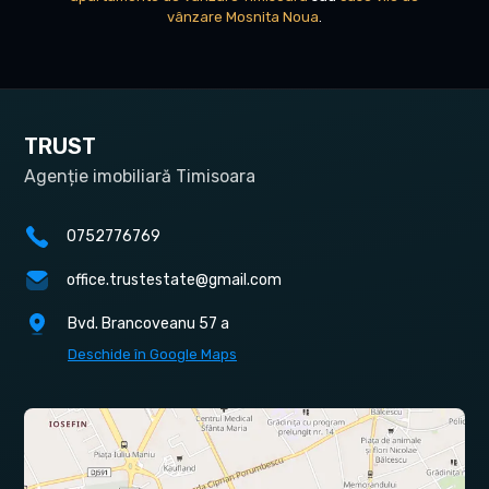
vânzare Mosnita Noua
.
TRUST
Agenție imobiliară Timisoara
0752776769
office.trustestate@gmail.com
Bvd. Brancoveanu 57 a
Deschide în Google Maps