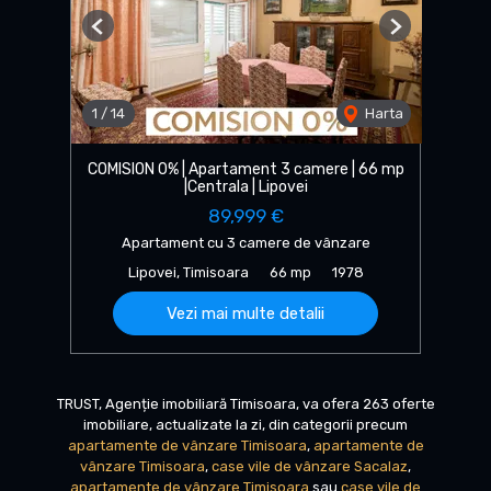
Previous
Next
1
/
14
Harta
COMISION 0% | Apartament 3 camere | 66 mp
|Centrala | Lipovei
89,999 €
Apartament cu 3 camere de vânzare
Lipovei, Timisoara
66 mp
1978
Vezi mai multe detalii
TRUST, Agenție imobiliară Timisoara, va ofera 263 oferte
imobiliare, actualizate la zi, din categorii precum
apartamente de vânzare Timisoara
,
apartamente de
vânzare Timisoara
,
case vile de vânzare Sacalaz
,
apartamente de vânzare Timisoara
sau
case vile de