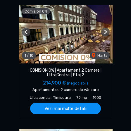
Comision 0%
Previous
Next
1
/
10
Harta
COMISION 0% | Apartament 2 Camere |
UltraCentral | Etaj 2
214,900 €
(negociabil)
Apartament cu 2 camere de vânzare
Ultracentral, Timisoara
79 mp
1900
Vezi mai multe detalii