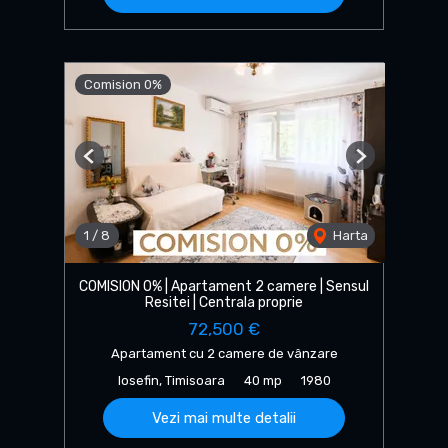
Comision 0%
Previous
Next
1
/
8
Harta
COMISION 0% | Apartament 2 camere | Sensul
Resitei | Centrala proprie
72,500 €
Apartament cu 2 camere de vânzare
Iosefin, Timisoara
40 mp
1980
Vezi mai multe detalii