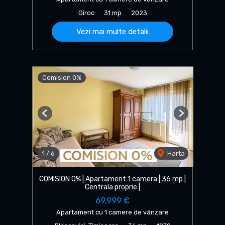
Giroc
31 mp
2023
Vezi mai multe detalii
Comision 0%
Previous
Next
1
/
6
Harta
COMISION 0% | Apartament 1 camera | 36 mp |
Centrala proprie |
69,999 €
Apartament cu 1 camere de vânzare