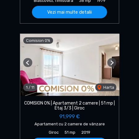
Blascovici, Timisoara
36 mp
1979
Vezi mai multe detalii
Comision 0%
Previous
Next
1
/
11
Harta
COMISION 0% | Apartament 2 camere | 51 mp |
Etaj 3/3 | Giroc
91,999 €
Apartament cu 2 camere de vânzare
Giroc
51 mp
2019