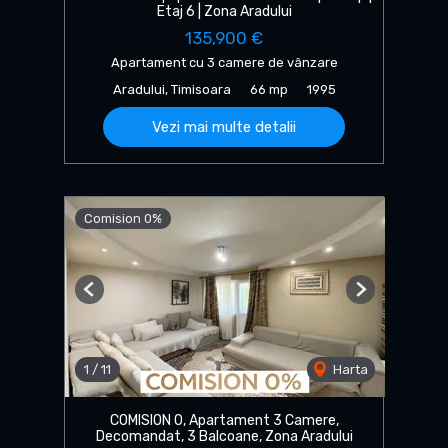
Etaj 6 | Zona Aradului
135,900 €
Apartament cu 3 camere de vânzare
Aradului, Timisoara
66 mp
1995
Vezi mai multe detalii
Comision 0%
Previous
Next
1
/
11
Harta
COMISION 0, Apartament 3 Camere,
Decomandat, 3 Balcoane, Zona Aradului