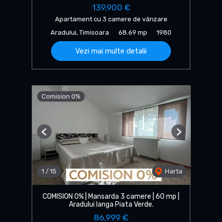
139,900 €
Apartament cu 3 camere de vânzare
Aradului, Timisoara
68.69 mp
1980
Vezi mai multe detalii
Comision 0%
Previous
Next
1
/
15
Harta
COMISION 0% | Mansarda 3 camere | 60 mp |
Aradului langa Piata Verde.
86,999 €