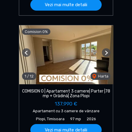
Vezi mai multe detalii
Comision 0%
Previous
Next
1
/
12
Harta
COMISION 0 | Apartament 3 camere| Parter |78
mp + Grădină| Zona Plopi
137,990 €
Apartament cu 3 camere de vânzare
Plopi, Timisoara
97 mp
2026
Vezi mai multe detalii