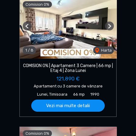
Comision 0%
Previous
Next
1
/
8
Harta
COMISION 0% | Apartament 3 Camere | 66 mp |
Etaj 4 | Zona Lunei
121,890 €
Apartament cu 3 camere de vânzare
Lunei, Timisoara
66 mp
1990
Vezi mai multe detalii
Comision 0%