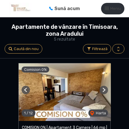
Sună acum
Meniu
Apartamente de vânzare în Timisoara,
zona Aradului
5 rezultate
Caută din nou
Filtrează
Comision 0%
Previous
Next
1
/
12
Harta
COMISION 0% | Apartament 3 Camere | 66 mp |