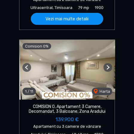
Ultracentral, Timisoara
79 mp
1900
Vezi mai multe detalii
Comision 0%
Previous
Next
1
/
11
Harta
COMISION 0, Apartament 3 Camere,
Decomandat, 3 Balcoane, Zona Aradului
139,900 €
Apartament cu 3 camere de vânzare