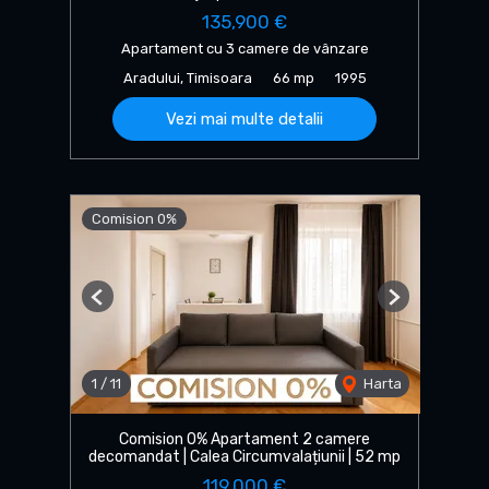
135,900 €
Apartament cu 3 camere de vânzare
Aradului, Timisoara
66 mp
1995
Vezi mai multe detalii
Comision 0%
Previous
Next
1
/
11
Harta
Comision 0% Apartament 2 camere
decomandat | Calea Circumvalațiunii | 52 mp
119,000 €