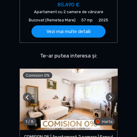
85,490 €
Apartament cu 2 camere de vânzare
Bucovat (Remetea Mare)
57 mp
2025
Vezi mai multe detalii
Te-ar putea interesa și:
Comision 0%
Previous
Next
1
/
8
Harta