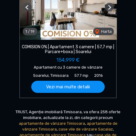
Previous
Next
1
/
19
Harta
COMISION 0% | Apartament 3 camere | 57,7 mp |
Parcare+boxa | Soarelui
154,999 €
Apartament cu 3 camere de vânzare
Soarelui, Timisoara
57.7 mp
2016
Vezi mai multe detalii
TRUST, Agenție imobiliară Timisoara, va ofera 258 oferte
imobiliare, actualizate la zi, din categorii precum
apartamente de vânzare Timisoara
,
apartamente de
vânzare Timisoara
,
case vile de vânzare Sacalaz
,
apartamente de vânzare Timisoara
sau
case vile de