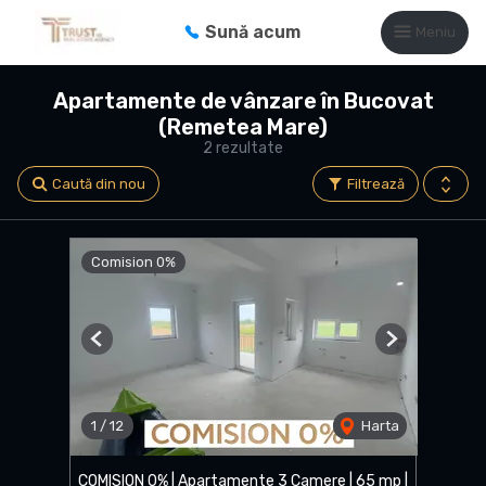
Sună acum
Meniu
Apartamente de vânzare în Bucovat
(Remetea Mare)
2 rezultate
Caută din nou
Filtrează
Comision 0%
Previous
Next
1
/
12
Harta
COMISION 0% | Apartamente 3 Camere | 65 mp |