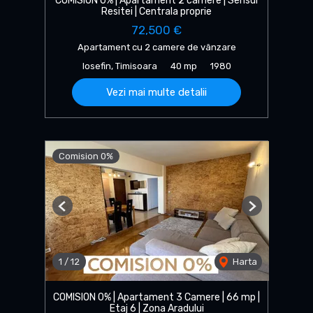
COMISION 0% | Apartament 2 camere | Sensul
Resitei | Centrala proprie
72,500 €
Apartament cu 2 camere de vânzare
Iosefin, Timisoara
40 mp
1980
Vezi mai multe detalii
Comision 0%
Previous
Next
1
/
12
Harta
COMISION 0% | Apartament 3 Camere | 66 mp |
Etaj 6 | Zona Aradului