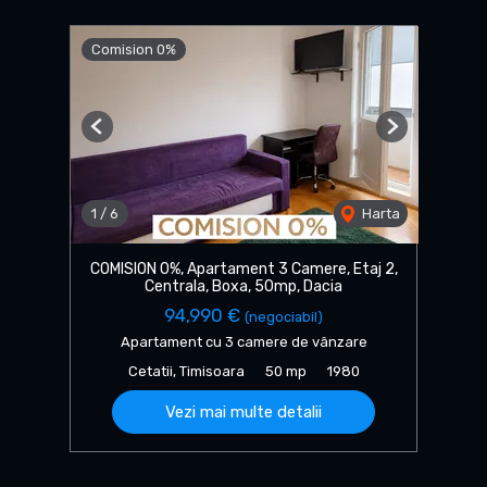
Comision 0%
Previous
Next
1
/
6
Harta
COMISION 0%, Apartament 3 Camere, Etaj 2,
Centrala, Boxa, 50mp, Dacia
94,990 €
(negociabil)
Apartament cu 3 camere de vânzare
Cetatii, Timisoara
50 mp
1980
Vezi mai multe detalii