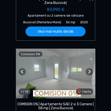
Zona Bucovăț
83,990 €
Apartament cu 2 camere de vânzare
Bucovat (Remetea Mare)
56 mp
2025
Vezi mai multe detalii
Comision 0%
Previous
Next
1
/
14
Harta
COMISION 0% | Apartamente SAD 2 si 3 Camere |
58 mp | Zona Bucovăț