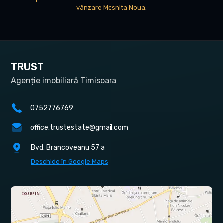
vânzare Mosnita Noua
.
TRUST
Agenție imobiliară Timisoara
0752776769
office.trustestate@gmail.com
Bvd. Brancoveanu 57 a
Deschide în Google Maps