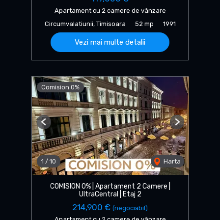
Apartament cu 2 camere de vânzare
Circumvalatiunii, Timisoara
52 mp
1991
Vezi mai multe detalii
Comision 0%
Previous
Next
1
/
10
Harta
COMISION 0% | Apartament 2 Camere |
UltraCentral | Etaj 2
214,900 €
(negociabil)
Apartament cu 2 camere de vânzare