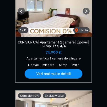
Previous
Next
1
/
8
Harta
COMISION 0% | Apartament 2 camere | Lipovei |
51 mp | Etaj 4/4
74,999 €
Apartament cu 2 camere de vânzare
Lipovei, Timisoara
51 mp
1987
Vezi mai multe detalii
Comision 0%
Exclusivitate