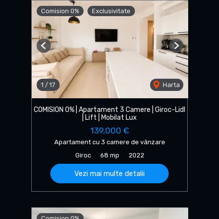
Comision 0%
Exclusivitate
Previous
Next
1
/
17
Harta
COMISION 0% | Apartament 3 Camere | Giroc-Lidl
| Lift | Mobilat Lux
139,000 €
Apartament cu 3 camere de vânzare
Giroc
68 mp
2022
Vezi mai multe detalii
Comision 0%