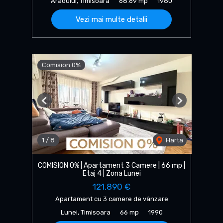
Aradului, Timisoara
68.69 mp
1980
Vezi mai multe detalii
Comision 0%
Previous
Next
1
/
8
Harta
COMISION 0% | Apartament 3 Camere | 66 mp |
Etaj 4 | Zona Lunei
121,890 €
Apartament cu 3 camere de vânzare
Lunei, Timisoara
66 mp
1990