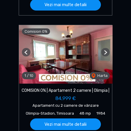
Vezi mai multe detalii
Comision 0%
Previous
Next
1
/
10
Harta
COMISION 0% | Apartament 2 camere | Olimpia |
84,999 €
Apartament cu 2 camere de vânzare
Olimpia-Stadion, Timisoara
48 mp
1984
Vezi mai multe detalii