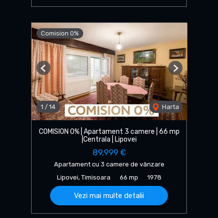
Comision 0%
Previous
Next
1
/
14
Harta
COMISION 0% | Apartament 3 camere | 66 mp
|Centrala | Lipovei
89,999 €
Apartament cu 3 camere de vânzare
Lipovei, Timisoara
66 mp
1978
Vezi mai multe detalii