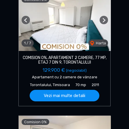
Previous
Next
1
/
7
Harta
COMISION 0%, APARTAMENT 2 CAMERE, 77 MP,
ETAJ 7 DIN 9, TORONTALULUI
129,900 €
(negociabil)
Apartament cu 2 camere de vânzare
Torontalului, Timisoara
70 mp
2011
Vezi mai multe detalii
Comision 0%