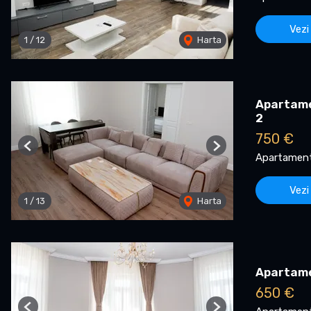
Vezi
1
/
12
Harta
Apartamen
2
750 €
Previous
Next
Apartament 
Vezi
1
/
13
Harta
Apartame
650 €