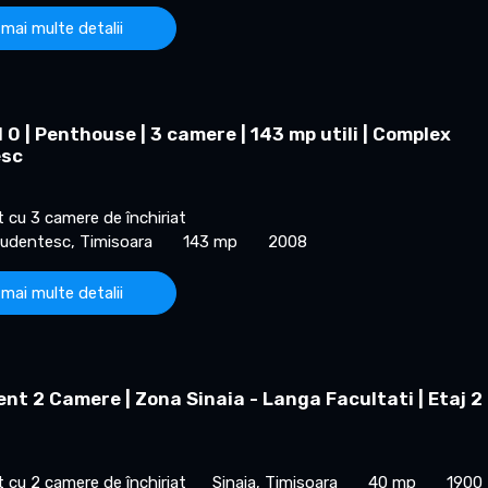
 mai multe detalii
0 | Penthouse | 3 camere | 143 mp utili | Complex
esc
cu 3 camere de închiriat
udentesc, Timisoara
143 mp
2008
 mai multe detalii
t 2 Camere | Zona Sinaia - Langa Facultati | Etaj 2
cu 2 camere de închiriat
Sinaia, Timisoara
40 mp
1900