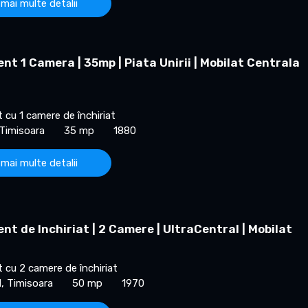
 mai multe detalii
t 1 Camera | 35mp | Piata Unirii | Mobilat Centrala
cu 1 camere de închiriat
 Timisoara
35 mp
1880
 mai multe detalii
t de Inchiriat | 2 Camere | UltraCentral | Mobilat
cu 2 camere de închiriat
l, Timisoara
50 mp
1970