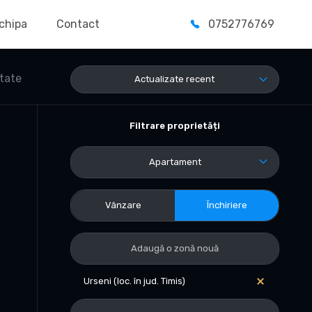
chipa
Contact
0752776769
ltate
Actualizate recent
Filtrare proprietăți
Apartament
Vânzare
Închiriere
Urseni (loc. în jud. Timis)