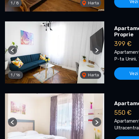
Vezi
1
/
8
Harta
Apartamen
Proprie
399 €
Apartament 
Previous
Next
P-ta Unirii,
Vezi
1
/
16
Harta
Apartamen
550 €
Apartament 
Previous
Next
Ultracentra