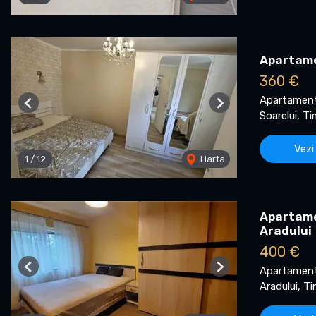
Apartamen
360 €
Apartament 
Previous
Next
Soarelui, T
Vezi
1
/
12
Harta
Apartamen
Aradului
400 €
Apartament 
Previous
Next
Aradului, T