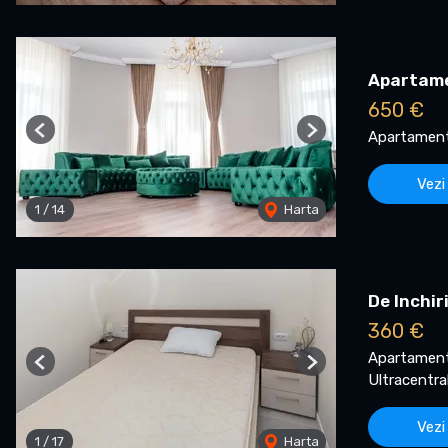
Apartame
650 €
Apartament 
Previous
Next
Vezi
1
/
14
Harta
De Inchir
360 €
Apartament 
Previous
Next
Ultracentra
Vezi
1
/
17
Harta