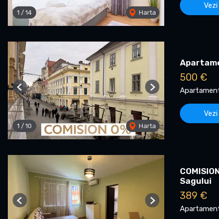
Vezi
1
/
14
Harta
Apartamen
500 €
Apartament 
Previous
Next
Vezi
1
/
10
Harta
COMISION 
Sagului
389 €
Previous
Next
Apartament 