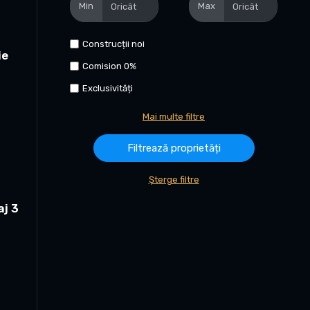
Min
Max
Construcții noi
ie
Comision 0%
Exclusivități
Mai multe filtre
Șterge filtre
aj 3