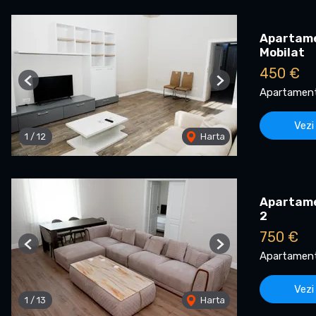
Apartamen
Mobilat
450 €
Previous
Next
Apartament 
Vezi
1
/
12
Harta
Apartamen
2
750 €
Previous
Next
Apartament 
Vezi
1
/
13
Harta