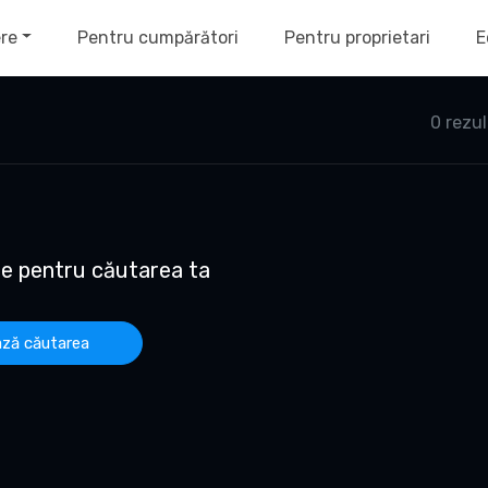
ere
Pentru cumpărători
Pentru proprietari
E
0 rezu
te pentru căutarea ta
ză căutarea