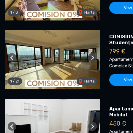
Vezi
1
/
8
Harta
COMISION 
Studenț
799 €
Apartament 
Previous
Next
Complex St
Vezi
1
/
21
Harta
Apartamen
Mobilat
450 €
Previous
Next
Apartament 