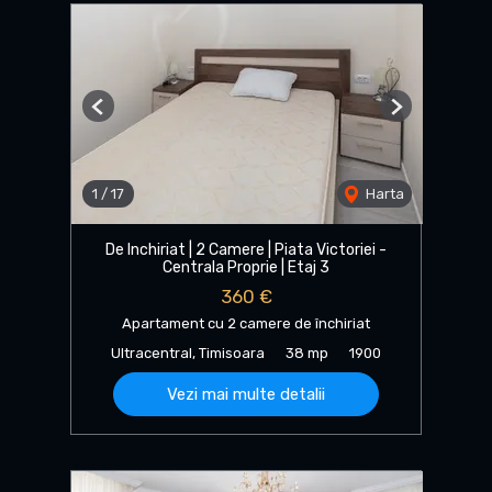
Previous
Next
1
/
17
Harta
De Inchiriat | 2 Camere | Piata Victoriei -
Centrala Proprie | Etaj 3
360 €
Apartament cu 2 camere de închiriat
Ultracentral, Timisoara
38 mp
1900
Vezi mai multe detalii