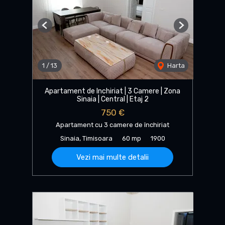
Previous
Next
1
/
13
Harta
Apartament de Inchiriat | 3 Camere | Zona
Sinaia | Central | Etaj 2
750 €
Apartament cu 3 camere de închiriat
Sinaia, Timisoara
60 mp
1900
Vezi mai multe detalii