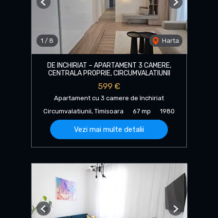
Previous
Next
1
/
8
Harta
DE INCHIRIAT – APARTAMENT 3 CAMERE,
CENTRALA PROPRIE, CIRCUMVALATIUNII
599 €
Apartament cu 3 camere de închiriat
Circumvalatiunii, Timisoara
67 mp
1980
Vezi mai multe detalii
Previous
Next