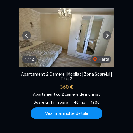
Previous
Next
1
/
12
Harta
Apartament 2 Camere | Mobilat | Zona Soarelui |
Etaj 2
360 €
Apartament cu 2 camere de închiriat
Soarelui, Timisoara
40 mp
1980
Vezi mai multe detalii