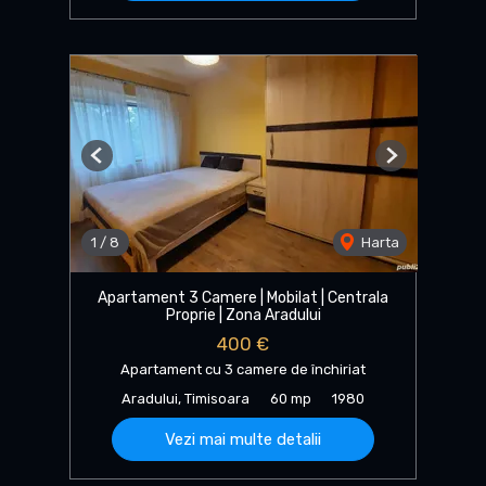
Previous
Next
1
/
8
Harta
Apartament 3 Camere | Mobilat | Centrala
Proprie | Zona Aradului
400 €
Apartament cu 3 camere de închiriat
Aradului, Timisoara
60 mp
1980
Vezi mai multe detalii