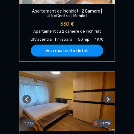
Apartament de Inchiriat | 2 Camere |
UltraCentral | Mobilat
550 €
Apartament cu 2 camere de închiriat
Ultracentral, Timisoara
50 mp
1970
Vezi mai multe detalii
Previous
Next
1
/
8
Harta