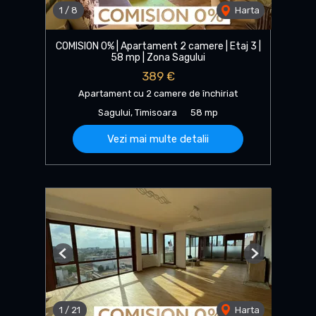
1
/
8
Harta
COMISION 0% | Apartament 2 camere | Etaj 3 |
58 mp | Zona Sagului
389 €
Apartament cu 2 camere de închiriat
Sagului, Timisoara
58 mp
Vezi mai multe detalii
Previous
Next
1
/
21
Harta