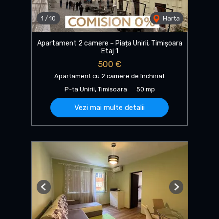
1
/
10
Harta
Apartament 2 camere – Piața Unirii, Timișoara
Etaj 1
500 €
Apartament cu 2 camere de închiriat
P-ta Unirii, Timisoara
50 mp
Vezi mai multe detalii
Previous
Next