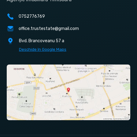
0752776769
office.trustestate@gmail.com
Bvd. Brancoveanu 57 a
Deschide în Google Maps