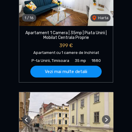
1
/
16
Harta
Apartament 1 Camera | 35mp | Piata Unirii |
Mobilat Centrala Proprie
399 €
Apartament cu 1 camere de închiriat
P-ta Unirii, Timisoara
35 mp
1880
Vezi mai multe detalii
Previous
Next