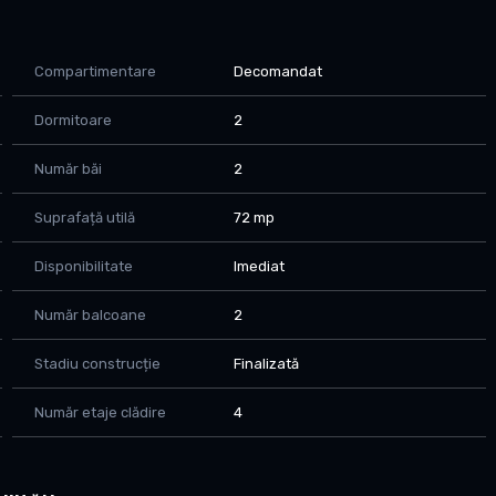
liniște, siguranță și accesibilitate.
fland), școli, grădinițe, farmacii, parcuri și mijloace de
onele orașului.
Compartimentare
Decomandat
Dormitoare
2
e două balcoane închise cu termopan și izolate cu rigips.
struit în anul 1984, fiind parte dintr-o structură solidă și
Număr băi
2
Suprafață utilă
72 mp
hilibru ideal între confort și funcționalitate. Dispune de
Disponibilitate
Imediat
tă și utilată, un living luminos și primitor, precum și două
Cele două băi sunt bine întreținute, cu calorifere schimbate
Număr balcoane
2
ate cu rigips oferă atât un spațiu de relaxare plăcut, cât și
Stadiu construcție
Finalizată
Număr etaje clădire
4
nd confort termic și independență totală, precum și de aer
ute în orice sezon. Caloriferele din băi au fost înlocuite,
 excelentă, fără probleme raportate. Cele două balcoane sunt