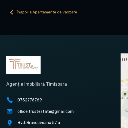
Înapoi la Apartamente de vânzare
Agenție imobiliară Timisoara
0752776769
office.trustestate@gmail.com
Bvd. Brancoveanu 57 a