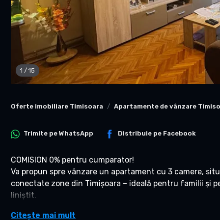
1
/
15
Oferte imobiliare Timisoara
Apartamente de vânzare Timis
Trimite pe
WhatsApp
Distribuie pe
Facebook
COMISION 0% pentru cumparator!
Va propun spre vânzare un apartament cu 3 camere, situat
conectate zone din Timișoara – ideală pentru familii și 
liniștit.
LOCALIZARE
Citește mai mult