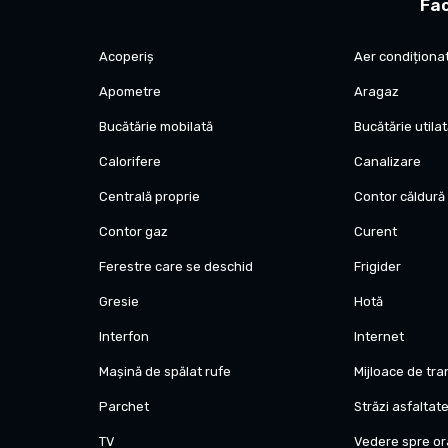
Fac
izolate cu rigips, contribuind la o mai bună eficiență ter
pentru mutare imediată, fără investiții suplimentare.
Acoperiș
Aer condiționa
Ideal pentru o familie care caută un apartament spațios, 
Apometre
Aragaz
rapid la toate punctele de interes din Timișoara.
Bucătărie mobilată
Bucătărie utila
COMISION 0% pentru cumpărător – achiziționează direct, 
Calorifere
Canalizare
Centrală proprie
Contor căldură
Contor gaz
Curent
Ferestre care se deschid
Frigider
Gresie
Hotă
Interfon
Internet
Mașină de spălat rufe
Mijloace de tr
Parchet
Străzi asfaltat
TV
Vedere spre o