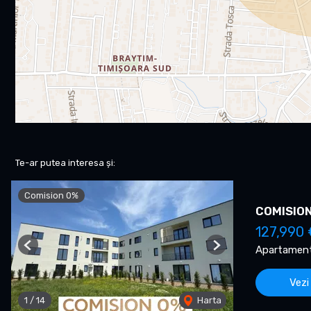
Te-ar putea interesa și:
Comision 0%
COMISION 
127,990 
Apartament
Previous
Next
Vezi
1
/
14
Harta