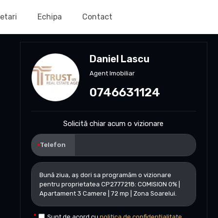
etari
Echipa
Contact
Daniel Lascu
Agent Imobiliar
0746631124
Solicită chiar acum o vizionare
Telefon
Sunt de acord cu
politica de confidențialitate