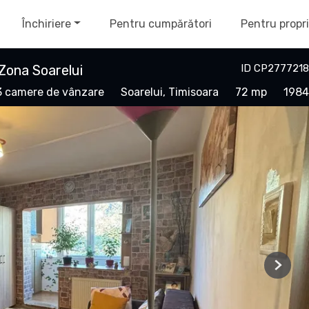
Închiriere
Pentru cumpărători
Pentru propri
Zona Soarelui
ID CP2777218
3 camere de vânzare
Soarelui, Timisoara
72 mp
1984
Next