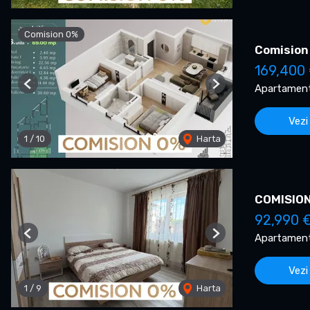
Comision 0%
Comision
169,400
Apartament
Previous
Next
Vezi
1
/
10
Harta
COMISION 
92,990 
Apartament
Previous
Next
Vezi
1
/
9
Harta