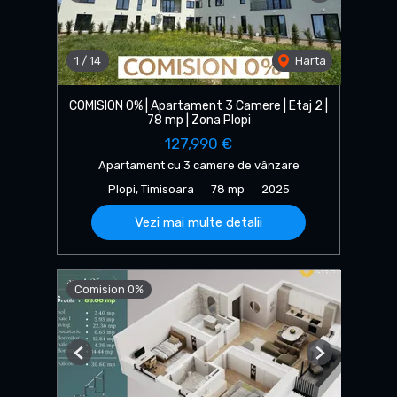
1
/
14
Harta
COMISION 0% | Apartament 3 Camere | Etaj 2 |
78 mp | Zona Plopi
127,990 €
Apartament cu 3 camere de vânzare
Plopi, Timisoara
78 mp
2025
Vezi mai multe detalii
Comision 0%
Previous
Next