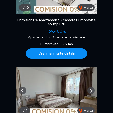
1
/
10
Harta
Comision 0% Apartament 3 camere Dumbravita
69 mp utili
169,400 €
Apartament cu 3 camere de vânzare
Dumbravita
69 mp
Vezi mai multe detalii
Previous
Next
1
/
9
Harta