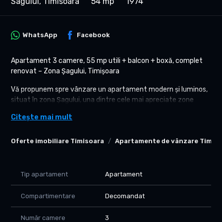
Sagului, Timisoara
54 mp
1974
WhatsApp
Facebook
Apartament 3 camere, 55 mp utili + balcon + boxă, complet
renovat – Zona Șagului, Timișoara
Vă propunem spre vânzare un apartament modern și luminos,
situat în zona Șagului, una dintre cele mai apreciate zone
rezidențiale din Timișoara, în imediata apropiere a Școlii
Citește mai mult
Gimnaziale Nr. 2.
Suprafață utilă: 55 mp
Oferte imobiliare Timisoara
Apartamente de vânzare Timis
Balcon inchis: 3 mp
Boxă la subsol: 7 mp
Etaj: 4/4
Tip apartament
Apartament
Bloc anvelopat termic plus acoperis
Compartimentare
Decomandat
Compartimentare:
Living spațios și luminos
Număr camere
3