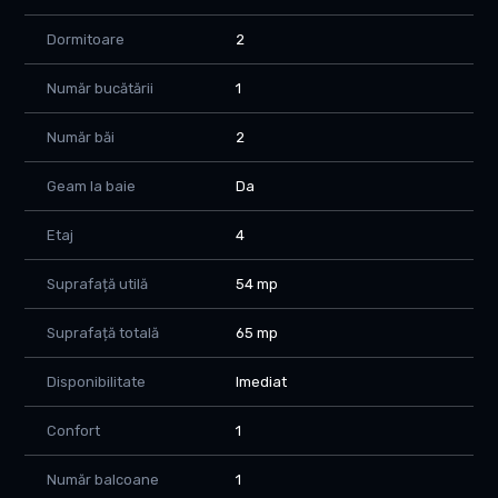
Bucătărie separată
2 dormitoare;
Dormitoare
2
2 băi;
Balcon închis
Număr bucătării
1
Boxă generoasă pentru depozitare.
Număr băi
2
Dotări și beneficii:
Geam la baie
Da
Apartament recent renovat complet, pregătit pentru mutare
imediată;
Centrală termică proprie;
Etaj
4
Aer condiționat;
Finisaje moderne;
Suprafață utilă
54 mp
Instalații refăcute;
Costuri reduse de întreținere datorită blocului anvelopat.
Suprafață totală
65 mp
Localizare excelentă:
Disponibilitate
Imediat
Apartamentul beneficiază de acces rapid către toate
Confort
1
punctele de interes:
Școala Gimnazială Nr. 2 – la câteva minute de mers pe jos;
Număr balcoane
1