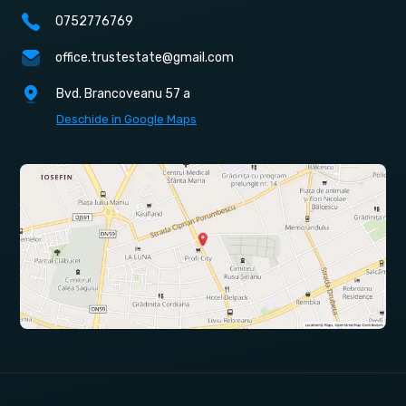
0752776769
office.trustestate@gmail.com
Bvd. Brancoveanu 57 a
Deschide în Google Maps