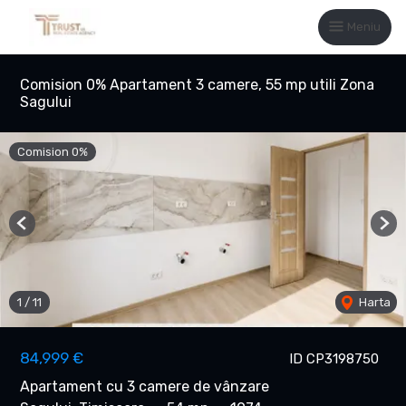
Meniu
Comision 0% Apartament 3 camere, 55 mp utili Zona
Sagului
Comision 0%
Previous
Nex
1
/
11
Harta
84,999 €
ID CP3198750
Apartament cu 3 camere de vânzare