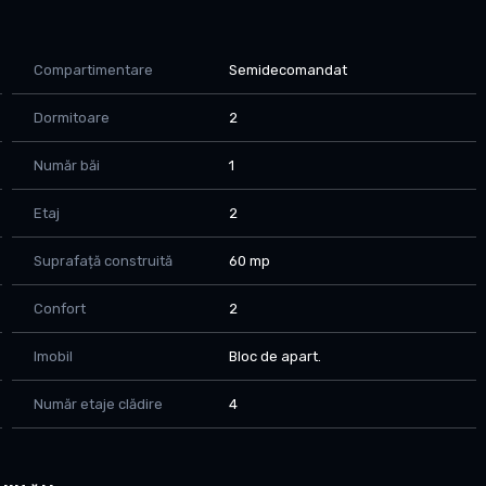
 parchet si centrala termica proprie. Vine cu o boxa la
zitare real, nu improvizat, cu acte in regula.
Compartimentare
Semidecomandat
atesti.
Dormitoare
2
Număr băi
1
Etaj
2
Suprafață construită
60 mp
Confort
2
Imobil
Bloc de apart.
Număr etaje clădire
4