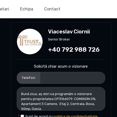
etari
Echipa
Contact
Viaceslav Ciornii
Senior Broker
+40 792 988 726
Solicită chiar acum o vizionare
Telefon
Sunt de acord cu
politica de confidențialitate