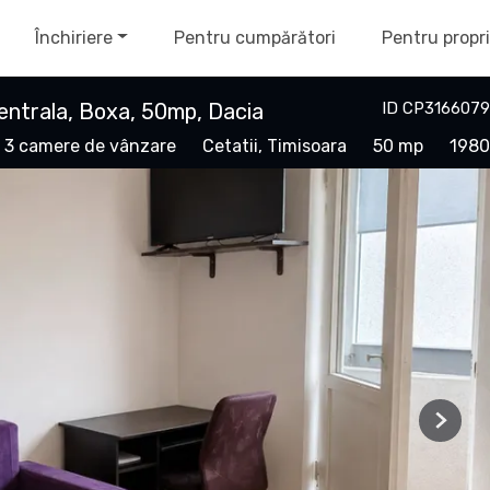
Închiriere
Pentru cumpărători
Pentru propri
ntrala, Boxa, 50mp, Dacia
ID CP3166079
 3 camere de vânzare
Cetatii, Timisoara
50 mp
1980
Next