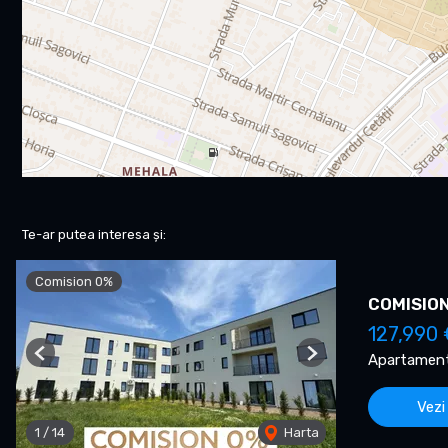
Te-ar putea interesa și:
Comision 0%
COMISION 
127,990 
Apartament
Previous
Next
Vezi
1
/
14
Harta