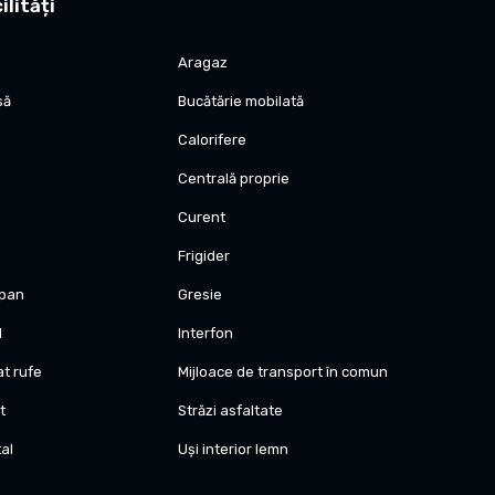
ilități
apartamentului, nimic altceva
Aragaz
ste toata ziua
să
Bucătărie mobilată
at
Calorifere
de la parter
Centrală proprie
e bulevarde din Timisoara
Curent
Frigider
opan
Gresie
l
Interfon
at rufe
Mijloace de transport în comun
t
Străzi asfaltate
al
Uși interior lemn