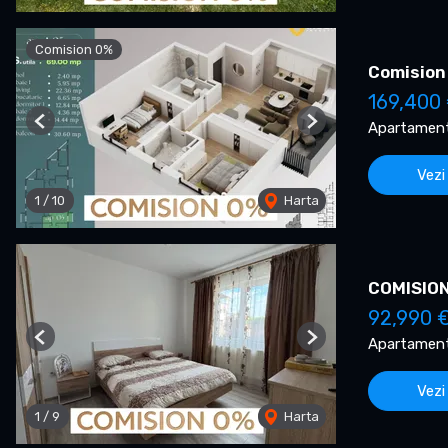
Comision 0%
Comision
169,400
Apartament
Previous
Next
Vezi
1
/
10
Harta
COMISION 
92,990 
Apartament
Previous
Next
Vezi
1
/
9
Harta