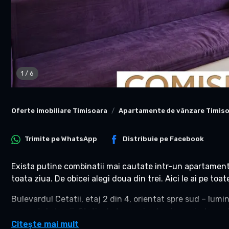
1
/
6
Oferte imobiliare Timisoara
Apartamente de vânzare Timis
Trimite pe
WhatsApp
Distribuie pe
Facebook
Exista putine combinatii mai cautate intr-un apartament 
toata ziua. De obicei alegi doua din trei. Aici le ai pe toat
Bulevardul Cetatii, etaj 2 din 4, orientat spre sud – lumi
zgomotul strazii. Statia de tramvai este vis-a-vis, langa 
efort.
Citește mai mult