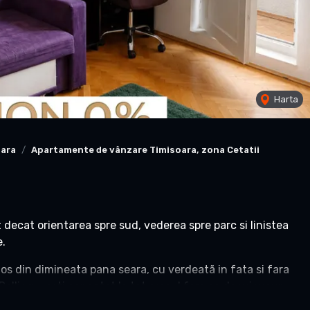
Harta
oara
Apartamente de vânzare Timisoara, zona Cetatii
decat orientarea spre sud, vederea spre parc si linistea
e.
nos din dimineata pana seara, cu verdeatã in fata si fara
Rolling – esti conectat la tot orasul fara sa depui vreun