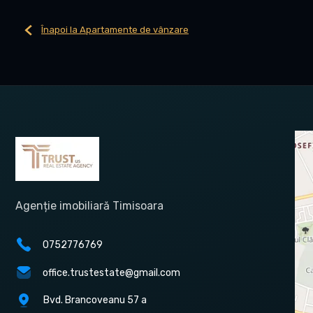
Înapoi la Apartamente de vânzare
Agenție imobiliară Timisoara
0752776769
office.trustestate@gmail.com
Bvd. Brancoveanu 57 a