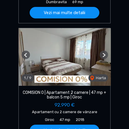
Dumbravita
69 mp
Vezi mai multe detalii
Previous
Next
1
/
9
Harta
COMISION 0 | Apartament 2 camere | 47 mp +
balcon 5 mp | Giroc
92,990 €
Apartament cu 2 camere de vânzare
Giroc
47 mp
2018