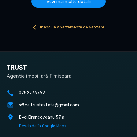
Vezi mai multe detalii
Înapoi la Apartamente de vânzare
TRUST
Agenție imobiliară Timisoara
0752776769
office.trustestate@gmail.com
Bvd. Brancoveanu 57 a
Deschide în Google Maps