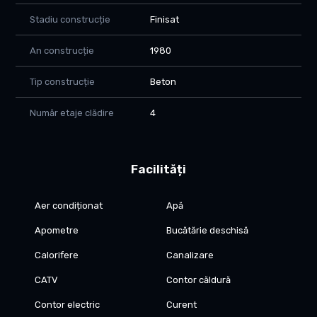
- 14 minute de mers pe jos pana la Facultatea de Medicina
Stadiu construcție
Finisat
- 8 minute de mers cu masina pana in Complex
An construcție
1980
Apartamentul este optim si pentru investitie, pretul chiriei
care se poate cere este intre 350-380 euro, in stadiul actual.
Tip construcție
Beton
COMISION 0% pentru cumparator
Număr etaje clădire
4
Pentru detalii si programarea unei vizionari, contacteaza-ma.
Facilități
Aer condiționat
Apă
Apometre
Bucătărie deschisă
Calorifere
Canalizare
CATV
Contor căldură
Contor electric
Curent