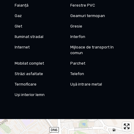
Faianță
Ferestre PVC
Gaz
Geamuri termopan
Glet
Gresie
Iluminat stradal
Interfon
Internet
Mijloace de transport în
comun
Mobilat complet
Parchet
Străzi asfaltate
Telefon
Termoficare
Ușă intrare metal
Uși interior lemn