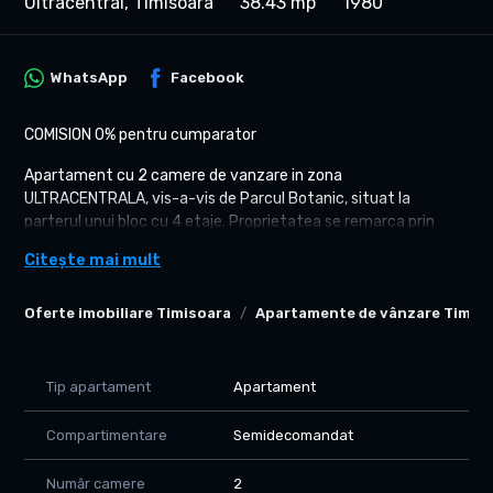
Ultracentral, Timisoara
38.43 mp
1980
WhatsApp
Facebook
COMISION 0% pentru cumparator
Apartament cu 2 camere de vanzare in zona
ULTRACENTRALA, vis-a-vis de Parcul Botanic, situat la
parterul unui bloc cu 4 etaje. Proprietatea se remarca prin
pozitionarea excelenta, accesul rapid catre centrul orasului si
Citește mai mult
compartimentarea practica.
Detalii generale:
Oferte imobiliare Timisoara
Apartamente de vânzare Timis
- Suprafata utila: 38.43 mp
- Compartimentare: semidecomandata
- Etaj: Parter
Tip apartament
Apartament
- Bloc cu 4 etaje
- Se vinde complet mobilat si utilat, conform pozelor
Compartimentare
Semidecomandat
Compartimentare:
Număr camere
2
- Hol acces