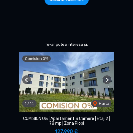
Te-ar putea interesa și:
Comision 0%
Previous
Next
1
/
14
Harta
COMISION 0% | Apartament 3 Camere | Etaj 2 |
78 mp | Zona Plopi
127,990 €