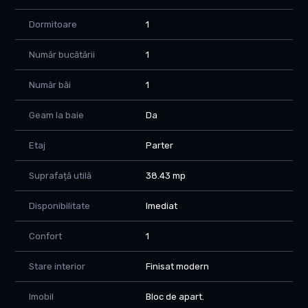
- Bucatarie
Dormitoare
1
- Baie
- Living
- Dormitor
Număr bucătării
1
Dotari si beneficii:
Număr băi
1
- Geamuri PVC
- Parchet din lemn masiv
Geam la baie
Da
- Mobilat si utilat
- Bucatarie moderna
Etaj
Parter
- Baie renovata
- Apartament luminos
Suprafață utilă
38.43 mp
- Pozitionare excelenta pentru locuit sau investitie
Disponibilitate
Imediat
Aspecte importante:
- Fara centrala proprie
- Blocul NU este anvelopat
Confort
1
Localizare:
Stare interior
Finisat modern
- Vis-a-vis de Parcul Botanic
- 3 minute de mers pe jos pana in Piata Unirii
Imobil
Bloc de apart.
- 10 minute de mers pe jos pana la Iulius Mall