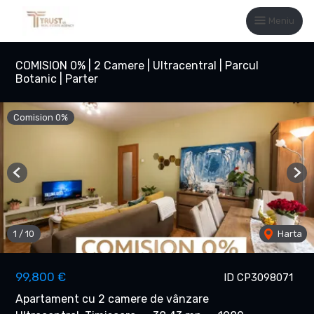
Meniu
COMISION 0% | 2 Camere | Ultracentral | Parcul
Botanic | Parter
Comision 0%
Previous
Nex
1
/
10
Harta
99,800 €
ID CP3098071
Apartament cu 2 camere de vânzare