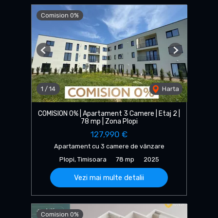
Comision 0%
Previous
Next
1
/
14
Harta
COMISION 0% | Apartament 3 Camere | Etaj 2 |
78 mp | Zona Plopi
127,990 €
Apartament cu 3 camere de vânzare
Plopi, Timisoara
78 mp
2025
Vezi mai multe detalii
Comision 0%