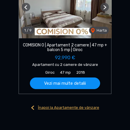
Previous
Next
1
/
9
Harta
COMISION 0 | Apartament 2 camere | 47 mp +
balcon 5 mp | Giroc
92,990 €
Apartament cu 2 camere de vânzare
Giroc
47 mp
2018
Vezi mai multe detalii
Înapoi la Apartamente de vânzare