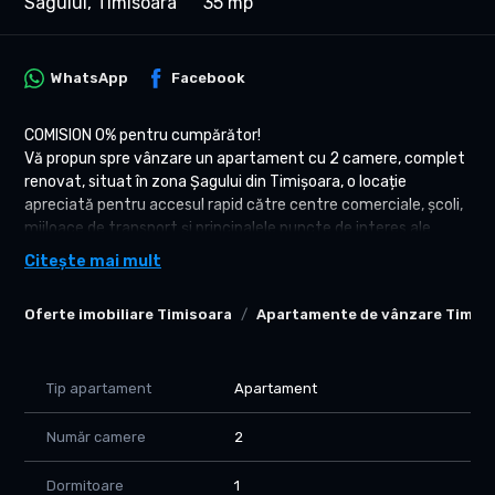
Sagului, Timisoara
35 mp
WhatsApp
Facebook
COMISION 0% pentru cumpărător!
Vă propun spre vânzare un apartament cu 2 camere, complet
renovat, situat în zona Șagului din Timișoara, o locație
apreciată pentru accesul rapid către centre comerciale, școli,
mijloace de transport și principalele puncte de interes ale
orașului.
Citește mai mult
Localizare – Zona Șagului
Oferte imobiliare Timisoara
Apartamente de vânzare Timis
Apartamentul este amplasat într-o zonă liniștită și bine
conectată, la câteva minute de mers pe jos de Piața Doina și
de numeroase magazine de proximitate. În apropiere se află
supermarketuri precum Kaufland, Lidl, Profi și Carrefour, iar
Tip apartament
Apartament
Shopping City Timișoara este accesibil în aproximativ 15
minute. Zona beneficiază de acces facil către liniile de tramvai
Număr camere
2
și autobuz, oferind legături rapide către centrul orașului și
celelalte cartiere importante.
Dormitoare
1