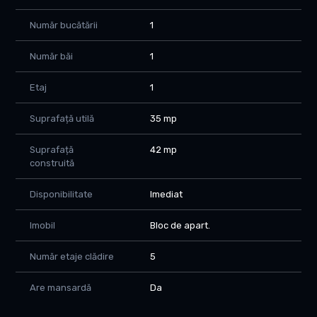
Poziționarea este foarte avantajoasă datorită proximității
față de școli, grădinițe, farmacii, cabinete medicale, bănci și
Număr bucătării
1
spații verzi. Cartierul Șagului rămâne una dintre cele mai
căutate zone rezidențiale din partea de sud a Timișoarei,
Număr băi
1
datorită infrastructurii dezvoltate și numeroaselor facilități
disponibile.
Etaj
1
Detalii proprietate
Suprafață utilă
35 mp
Apartamentul este situat la etajul 1 al unui imobil cu regim de
înălțime Parter + 5 Etaje, blocul fiind anvelopat termic și
prevăzut cu acoperiș, aspecte care contribuie la eficiența
Suprafață
42 mp
construită
energetică și confortul locatarilor.
Locuința are o suprafață utilă de 35 mp și este compusă din
living, dormitor, bucătărie separată, baie cu cabină de duș și hol
Disponibilitate
Imediat
de acces. Apartamentul a fost renovat recent și oferă un
spațiu bine organizat, ideal pentru o persoană, un cuplu sau
Imobil
Bloc de apart.
pentru investiție în vederea închirierii.
Număr etaje clădire
5
Amenajări și dotări
Proprietatea beneficiază de ferestre PVC cu geam termopan,
Are mansardă
Da
parchet laminat, gresie și faianță moderne, instalație realizată
din cupru și calorifere. Confortul termic este asigurat prin