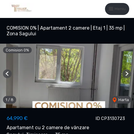
Meniu
COMISION 0% | Apartament 2 camere | Etaj 1 | 35 mp |
Zona Sagului
Comision 0%
Previous
Nex
1
/
8
Harta
64,990 €
ID CP3130723
Apartament cu 2 camere de vânzare