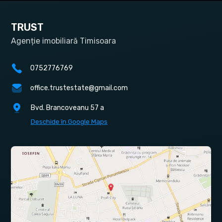
TRUST
Agenție imobiliară Timisoara
0752776769
office.trustestate@gmail.com
Bvd. Brancoveanu 57 a
Deschide în Google Maps