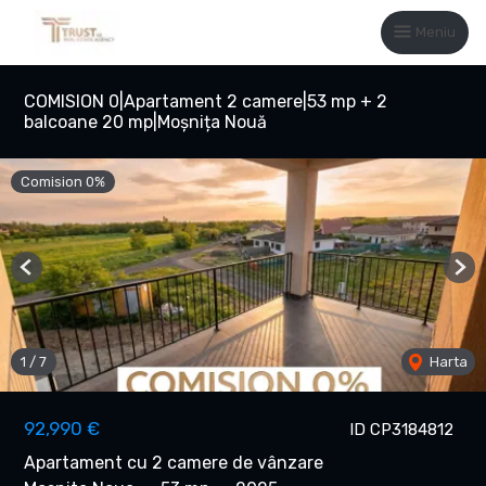
Meniu
COMISION 0|Apartament 2 camere|53 mp + 2
balcoane 20 mp|Moșnița Nouă
Comision 0%
Previous
Nex
1
/
7
Harta
92,990 €
ID CP3184812
Apartament cu 2 camere de vânzare