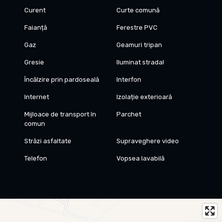
Curent
Curte comună
Faianță
Ferestre PVC
Gaz
Geamuri tripan
Gresie
Iluminat stradal
Încălzire prin pardoseală
Interfon
Internet
Izolație exterioară
Mijloace de transport în
Parchet
comun
Străzi asfaltate
Supraveghere video
Telefon
Vopsea lavabilă