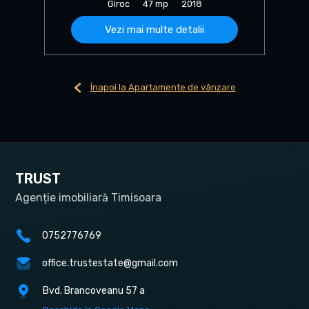
Giroc
47 mp
2018
Vezi mai multe detalii
Înapoi la Apartamente de vânzare
TRUST
Agenție imobiliară Timisoara
0752776769
office.trustestate@gmail.com
Bvd. Brancoveanu 57 a