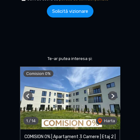
Solicită vizionare
Te-ar putea interesa și:
Comision 0%
Previous
Next
1
/
14
Harta
COMISION 0% | Apartament 3 Camere | Etaj 2 |