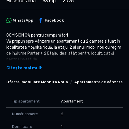
Mosnita Noua
53 mp
2025
WhatsApp
Facebook
COMISION 0% pentru cumpărător!
Vă propun spre vânzare un apartament cu 2 camere situat în
localitatea Moșnița Nouă, la etajul 2 al unui imobil nou cu regim
de înălțime Parter + 2 Etaje, ideal atât pentru locuit, cât și
pentru investiție.
Citește mai mult
Localizare – ce este în zonă
Imobilul este amplasat într-o zonă rezidențială nouă din
Oferte imobiliare Mosnita Noua
Apartamente de vânzare Mo
Moșnița Nouă, cu acces rapid către drumul principal care leagă
localitatea de Timișoara. În apropiere se regăsesc magazin
alimentar local, stație de autobuz pentru legătura cu
Timișoara, spații verzi și zone de case nou construite. La
Tip apartament
Apartament
câteva minute se află zona centrală Moșnița Nouă, unde
există supermarketuri, farmacii, școală, grădinițe și alte
Număr camere
2
facilități comerciale. Zona este liniștită, aerisită și în plină
dezvoltare.
Dormitoare
1