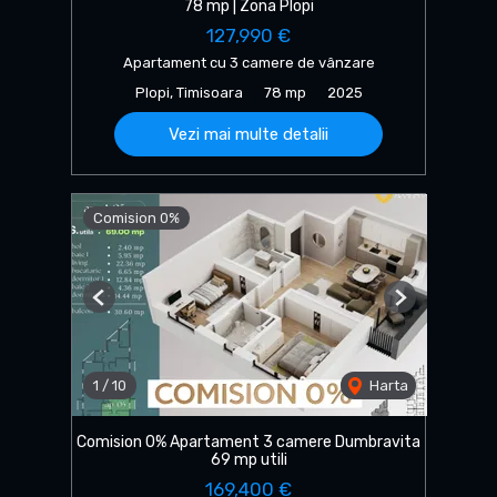
78 mp | Zona Plopi
127,990 €
Apartament cu 3 camere de vânzare
Plopi, Timisoara
78 mp
2025
Vezi mai multe detalii
Comision 0%
Previous
Next
1
/
10
Harta
Comision 0% Apartament 3 camere Dumbravita
69 mp utili
169,400 €