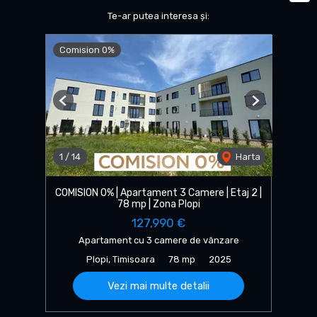
Te-ar putea interesa și:
Comision 0%
Previous
Next
1
/
14
Harta
COMISION 0% | Apartament 3 Camere | Etaj 2 |
78 mp | Zona Plopi
127,990 €
Apartament cu 3 camere de vânzare
Plopi, Timisoara
78 mp
2025
Vezi mai multe detalii