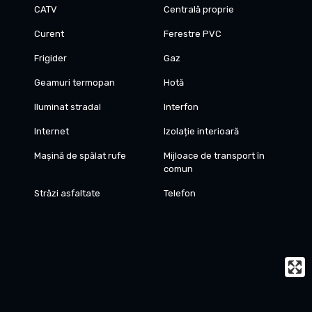
CATV
Centrală proprie
Curent
Ferestre PVC
Frigider
Gaz
Geamuri termopan
Hotă
Iluminat stradal
Interfon
Internet
Izolație interioară
Mașină de spălat rufe
Mijloace de transport în
comun
Străzi asfaltate
Telefon