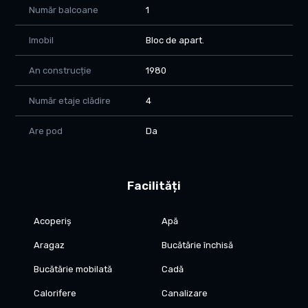
Număr balcoane
1
cumparatorului
- An constructie: nedeclarats
Imobil
Bloc de apart.
DE CE MERITA
- Comision 0% pentru cumparator – platesti doar pretul
An construcție
1980
apartamentului, nimic altceva
- Libertate totala de amenajare – faci tu alegerile, nu platesti
Număr etaje clădire
4
altcuiva gustul
- Ultimul etaj cu acoperis din tigla – fara grija infiltratiilor
Are pod
Da
- Transport in comun la usa – liniile E3 si 16 chiar la scara
- Zona centrala, cerere mare la inchiriere – randament bun ca
investitie
- Balcon mare de 4 mp – rar la aceasta suprafata
Facilități
COMISION 0% – Pretul negociat este tot ce platesti.
Pentru detalii si programare vizionare, contactati-ne!
Acoperiș
Apă
Aragaz
Bucătărie închisă
Bucătărie mobilată
Cadă
Calorifere
Canalizare