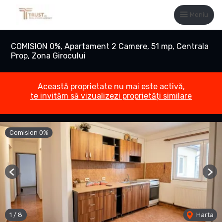
Meniu
COMISION 0%, Apartament 2 Camere, 51 mp, Centrala
Prop, Zona Girocului
Această proprietate nu mai este activă,
te invităm să vizualizezi proprietăți similare
Comision 0%
Previous
Nex
1
/
8
Harta