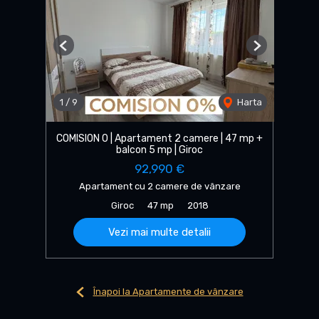
Previous
Next
1
/
9
Harta
COMISION 0 | Apartament 2 camere | 47 mp +
balcon 5 mp | Giroc
92,990 €
Apartament cu 2 camere de vânzare
Giroc
47 mp
2018
Vezi mai multe detalii
Înapoi la Apartamente de vânzare