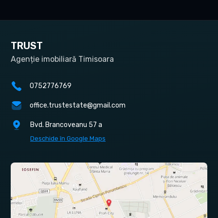
TRUST
Agenție imobiliară Timisoara
0752776769
office.trustestate@gmail.com
Bvd. Brancoveanu 57 a
Deschide în Google Maps