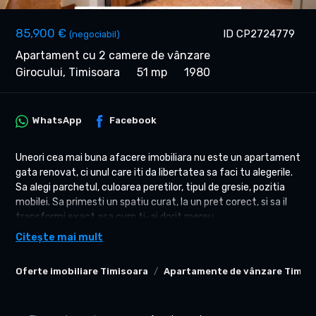
85,900 €
ID CP2724779
(negociabil)
Apartament cu 2 camere de vânzare
Girocului, Timisoara
51 mp
1980
WhatsApp
Facebook
Uneori cea mai buna afacere imobiliara nu este un apartament
gata renovat, ci unul care iti da libertatea sa faci tu alegerile.
Sa alegi parchetul, culoarea peretilor, tipul de gresie, pozitia
mobilei. Sa primesti un spatiu curat, la un pret corect, si sa il
transformi exact asa cum ti-ai dorit mereu.
Citește mai mult
Acesta este un astfel de apartament. Zona este excelenta –
Calea Martirilor, vis-a-vis de Spartan, langa Spitalul Judetean,
Oferte imobiliare Timisoara
Apartamente de vânzare Timis
cu transport in comun chiar la scara blocului. Etajul 4 din 4, cu
acoperis din tigla – fara infiltratii, fara vecini deasupra. Balcon
de 4 mp, spatiu real si utilizabil.