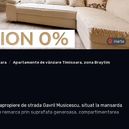
Harta
oara
Apartamente de vânzare Timisoara, zona Braytim
propiere de strada Gavril Musicescu, situat la mansarda
se remarca prin suprafata generoasa, compartimentarea
t parcursul zilei.