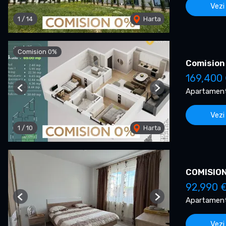
Vezi
1
/
14
Harta
Comision 0%
Comision
169,400
Apartament
Previous
Next
Vezi
1
/
10
Harta
COMISION 
92,990 
Apartament
Previous
Next
Vezi