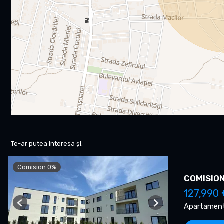
Te-ar putea interesa și:
Comision 0%
COMISION 
127,990 
Apartament
Previous
Next