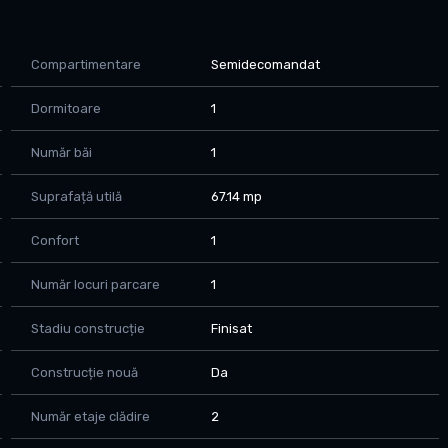
Compartimentare
Semidecomandat
Dormitoare
1
Număr băi
1
Suprafață utilă
67.14 mp
Confort
1
Număr locuri parcare
1
Stadiu construcție
Finisat
Construcție nouă
Da
Număr etaje clădire
2