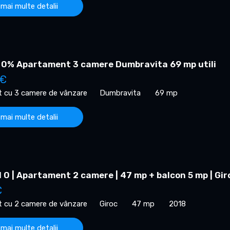
 mai multe detalii
 0% Apartament 3 camere Dumbravita 69 mp utili
 €
 cu 3 camere de vânzare
Dumbravita
69 mp
 mai multe detalii
0 | Apartament 2 camere | 47 mp + balcon 5 mp | Gir
€
 cu 2 camere de vânzare
Giroc
47 mp
2018
 mai multe detalii