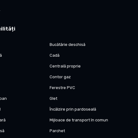
ilități
Bucătărie deschisă
tă
Cadă
Centrală proprie
Contor gaz
entesc
Ferestre PVC
pe Martirilor
opan
Glet
l
Încălzire prin pardoseală
titie.
oximativ 400-430 euro/luna.
oară
Mijloace de transport în comun
isă
Parchet