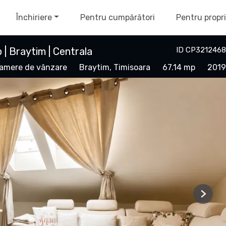
Închiriere
Pentru cumpărători
Pentru propri
| Braytim | Centrala
ID CP3212468
amere de vânzare
Braytim, Timisoara
67.14 mp
2019
Next