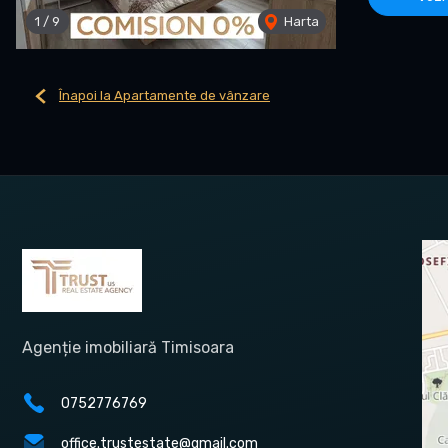
1
/
9
Harta
Înapoi la Apartamente de vânzare
Agenție imobiliară Timisoara
0752776769
office.trustestate@gmail.com