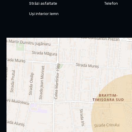
Pentru detalii si programarea unei vizionari, contacteaz
Străzi asfaltate
Telefon
Uși interior lemn