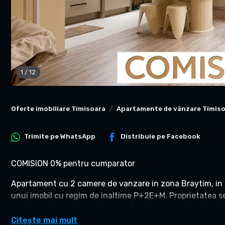
1
/
12
Oferte imobiliare Timisoara
Apartamente de vânzare Timis
Trimite pe
WhatsApp
Distribuie pe
Facebook
COMISION 0% pentru cumparator
Apartament cu 2 camere de vanzare in zona Braytim, in a
unui imobil cu regim de inaltime P+2E+M. Proprietatea 
practica si luminatoarele care ofera lumina naturala pe to
Citește mai mult